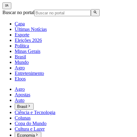
Buscar no portal
Capa
Últimas Notícias
Esporte
Eleições 2026
Política
Minas Gerais
Brasil
Mundo
Agro
Entretenimento
Eloos
Agro
Apostas
Auto
Brasil
Ciência e Tecnologia
Colunas
Copa do Mundo
Cultura e Lazer
Economia