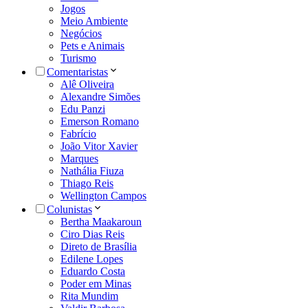
Jogos
Meio Ambiente
Negócios
Pets e Animais
Turismo
Comentaristas
Alê Oliveira
Alexandre Simões
Edu Panzi
Emerson Romano
Fabrício
João Vitor Xavier
Marques
Nathália Fiuza
Thiago Reis
Wellington Campos
Colunistas
Bertha Maakaroun
Ciro Dias Reis
Direto de Brasília
Edilene Lopes
Eduardo Costa
Poder em Minas
Rita Mundim