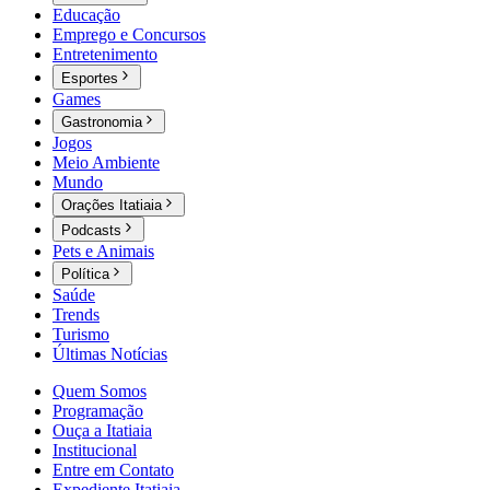
Educação
Emprego e Concursos
Entretenimento
Esportes
Games
Gastronomia
Jogos
Meio Ambiente
Mundo
Orações Itatiaia
Podcasts
Pets e Animais
Política
Saúde
Trends
Turismo
Últimas Notícias
Quem Somos
Programação
Ouça a Itatiaia
Institucional
Entre em Contato
Expediente Itatiaia