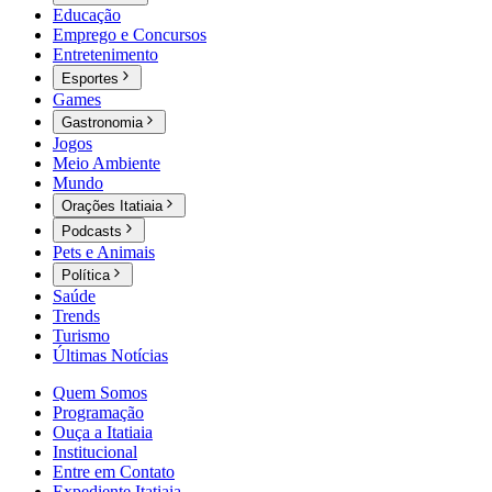
Educação
Emprego e Concursos
Entretenimento
Esportes
Games
Gastronomia
Jogos
Meio Ambiente
Mundo
Orações Itatiaia
Podcasts
Pets e Animais
Política
Saúde
Trends
Turismo
Últimas Notícias
Quem Somos
Programação
Ouça a Itatiaia
Institucional
Entre em Contato
Expediente Itatiaia