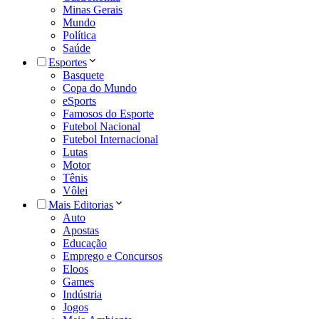
Minas Gerais
Mundo
Política
Saúde
Esportes
Basquete
Copa do Mundo
eSports
Famosos do Esporte
Futebol Nacional
Futebol Internacional
Lutas
Motor
Tênis
Vôlei
Mais Editorias
Auto
Apostas
Educação
Emprego e Concursos
Eloos
Games
Indústria
Jogos