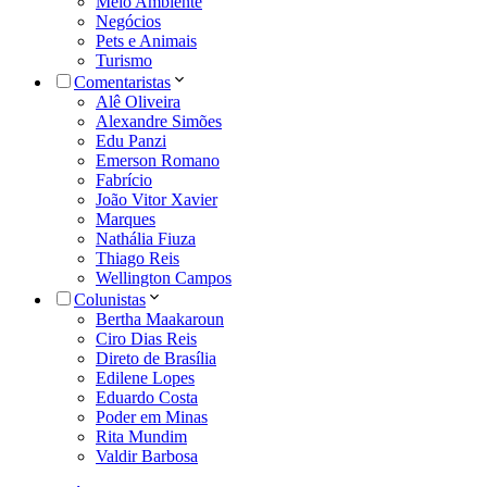
Meio Ambiente
Negócios
Pets e Animais
Turismo
Comentaristas
Alê Oliveira
Alexandre Simões
Edu Panzi
Emerson Romano
Fabrício
João Vitor Xavier
Marques
Nathália Fiuza
Thiago Reis
Wellington Campos
Colunistas
Bertha Maakaroun
Ciro Dias Reis
Direto de Brasília
Edilene Lopes
Eduardo Costa
Poder em Minas
Rita Mundim
Valdir Barbosa