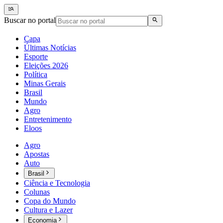
Buscar no portal
Capa
Últimas Notícias
Esporte
Eleições 2026
Política
Minas Gerais
Brasil
Mundo
Agro
Entretenimento
Eloos
Agro
Apostas
Auto
Brasil
Ciência e Tecnologia
Colunas
Copa do Mundo
Cultura e Lazer
Economia