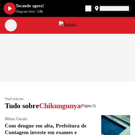
Tocando agora!
Belo Horizonte
Ouça ao vivo
/
24h
Você está em
Tudo sobre
Chikungunya
(Página 2)
Minas Gerais
Com dengue em alta, Prefeitura de
Contagem investe em exames e