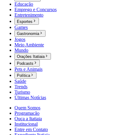
Educação
Emprego e Concursos
Entretenimento
Esportes
Games
Gastronomia
Jogos
Meio Ambiente
Mundo
Orações Itatiaia
Podcasts
Pets e Animais
Política
Saúde
Trends
Turismo
Últimas Notícias
Quem Somos
Programação
Ouça a Itatiaia
Institucional
Entre em Contato
Expediente Itatiaia