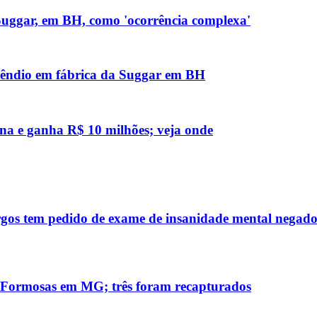
 Suggar, em BH, como 'ocorrência complexa'
ncêndio em fábrica da Suggar em BH
na e ganha R$ 10 milhões; veja onde
os tem pedido de exame de insanidade mental negad
s Formosas em MG; três foram recapturados