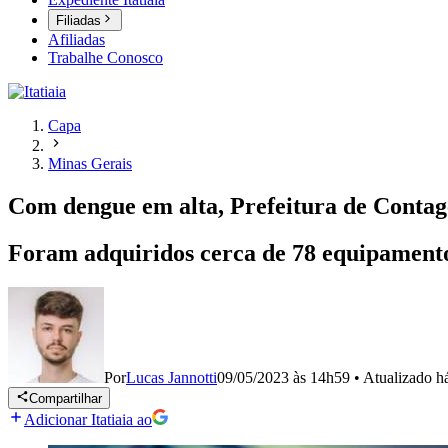
Filiadas
Afiliadas
Trabalhe Conosco
Capa
Minas Gerais
Com dengue em alta, Prefeitura de Contag
Foram adquiridos cerca de 78 equipament
Por
Lucas Jannotti
09/05/2023 às 14h59
•
Atualizado
h
Compartilhar
Adicionar Itatiaia ao