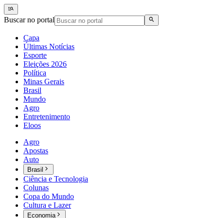
Buscar no portal
Capa
Últimas Notícias
Esporte
Eleições 2026
Política
Minas Gerais
Brasil
Mundo
Agro
Entretenimento
Eloos
Agro
Apostas
Auto
Brasil
Ciência e Tecnologia
Colunas
Copa do Mundo
Cultura e Lazer
Economia