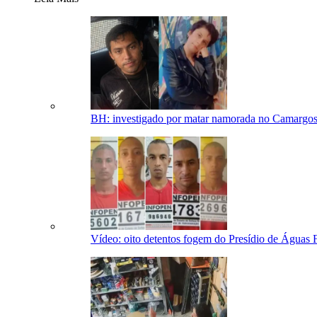
BH: investigado por matar namorada no Camargos
Vídeo: oito detentos fogem do Presídio de Águas