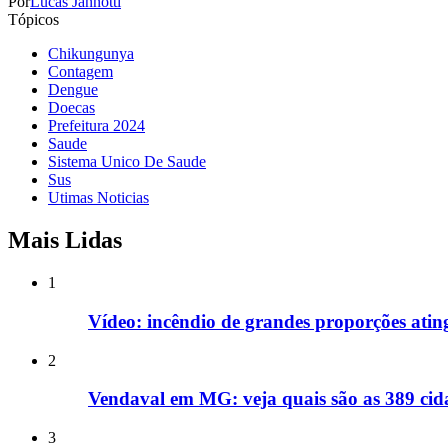
Por
Lucas Jannotti
Tópicos
Chikungunya
Contagem
Dengue
Doecas
Prefeitura 2024
Saude
Sistema Unico De Saude
Sus
Utimas Noticias
Mais Lidas
1
Vídeo: incêndio de grandes proporções ati
2
Vendaval em MG: veja quais são as 389 cida
3