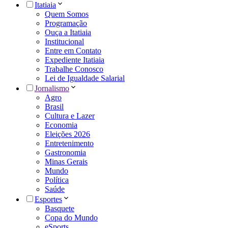
Itatiaia
Quem Somos
Programação
Ouça a Itatiaia
Institucional
Entre em Contato
Expediente Itatiaia
Trabalhe Conosco
Lei de Igualdade Salarial
Jornalismo
Agro
Brasil
Cultura e Lazer
Economia
Eleições 2026
Entretenimento
Gastronomia
Minas Gerais
Mundo
Política
Saúde
Esportes
Basquete
Copa do Mundo
eSports