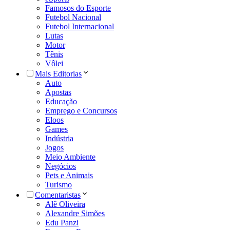
Famosos do Esporte
Futebol Nacional
Futebol Internacional
Lutas
Motor
Tênis
Vôlei
Mais Editorias
Auto
Apostas
Educação
Emprego e Concursos
Eloos
Games
Indústria
Jogos
Meio Ambiente
Negócios
Pets e Animais
Turismo
Comentaristas
Alê Oliveira
Alexandre Simões
Edu Panzi