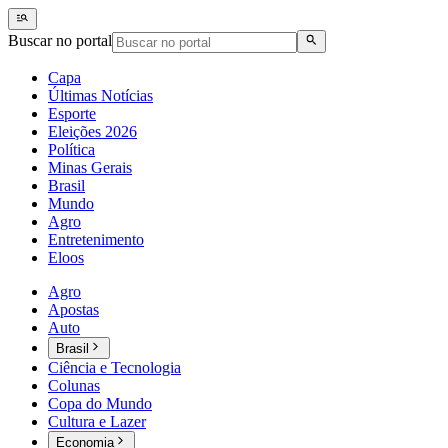
Buscar no portal
Capa
Últimas Notícias
Esporte
Eleições 2026
Política
Minas Gerais
Brasil
Mundo
Agro
Entretenimento
Eloos
Agro
Apostas
Auto
Brasil
Ciência e Tecnologia
Colunas
Copa do Mundo
Cultura e Lazer
Economia