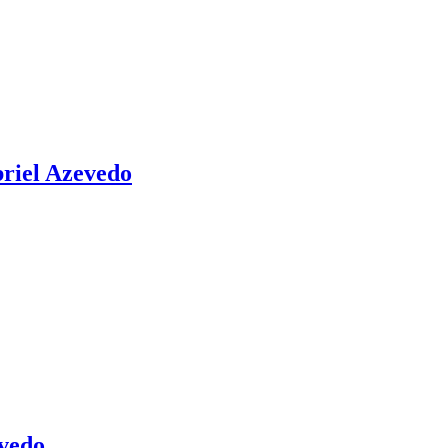
briel Azevedo
evedo