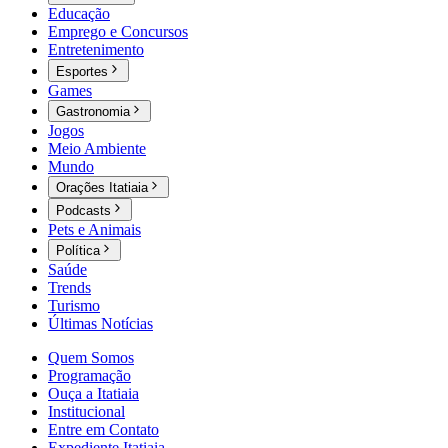
Educação
Emprego e Concursos
Entretenimento
Esportes
Games
Gastronomia
Jogos
Meio Ambiente
Mundo
Orações Itatiaia
Podcasts
Pets e Animais
Política
Saúde
Trends
Turismo
Últimas Notícias
Quem Somos
Programação
Ouça a Itatiaia
Institucional
Entre em Contato
Expediente Itatiaia