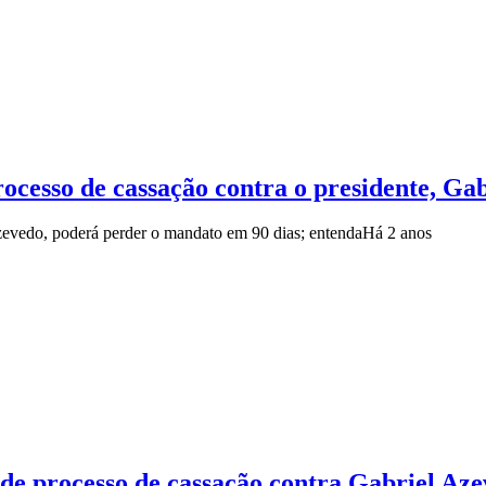
cesso de cassação contra o presidente, Ga
zevedo, poderá perder o mandato em 90 dias; entenda
Há 2 anos
de processo de cassação contra Gabriel Az