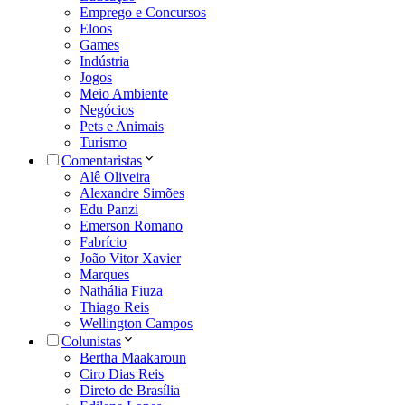
Emprego e Concursos
Eloos
Games
Indústria
Jogos
Meio Ambiente
Negócios
Pets e Animais
Turismo
Comentaristas
Alê Oliveira
Alexandre Simões
Edu Panzi
Emerson Romano
Fabrício
João Vitor Xavier
Marques
Nathália Fiuza
Thiago Reis
Wellington Campos
Colunistas
Bertha Maakaroun
Ciro Dias Reis
Direto de Brasília