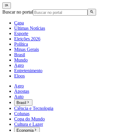
Buscar no portal
Capa
Últimas Notícias
Esporte
Eleições 2026
Política
Minas Gerais
Brasil
Mundo
Agro
Entretenimento
Eloos
Agro
Apostas
Auto
Brasil
Ciência e Tecnologia
Colunas
Copa do Mundo
Cultura e Lazer
Economia