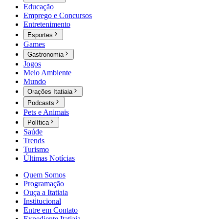
Educação
Emprego e Concursos
Entretenimento
Esportes
Games
Gastronomia
Jogos
Meio Ambiente
Mundo
Orações Itatiaia
Podcasts
Pets e Animais
Política
Saúde
Trends
Turismo
Últimas Notícias
Quem Somos
Programação
Ouça a Itatiaia
Institucional
Entre em Contato
Expediente Itatiaia