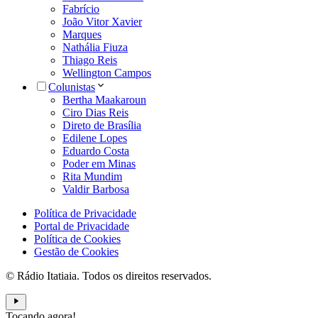
Fabrício
João Vitor Xavier
Marques
Nathália Fiuza
Thiago Reis
Wellington Campos
Colunistas
Bertha Maakaroun
Ciro Dias Reis
Direto de Brasília
Edilene Lopes
Eduardo Costa
Poder em Minas
Rita Mundim
Valdir Barbosa
Política de Privacidade
Portal de Privacidade
Política de Cookies
Gestão de Cookies
© Rádio Itatiaia. Todos os direitos reservados.
Tocando agora!