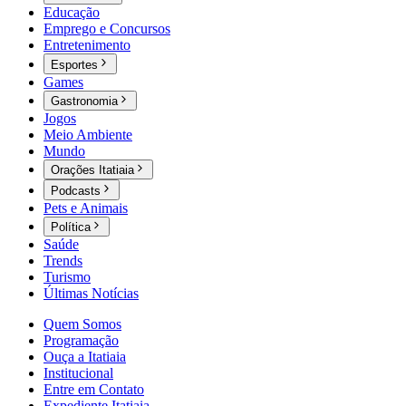
Educação
Emprego e Concursos
Entretenimento
Esportes
Games
Gastronomia
Jogos
Meio Ambiente
Mundo
Orações Itatiaia
Podcasts
Pets e Animais
Política
Saúde
Trends
Turismo
Últimas Notícias
Quem Somos
Programação
Ouça a Itatiaia
Institucional
Entre em Contato
Expediente Itatiaia