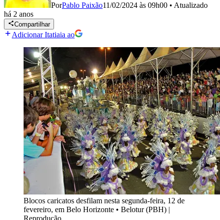
Por
Pablo Paixão
11/02/2024 às 09h00
•
Atualizado
há 2 anos
Compartilhar
Adicionar Itatiaia ao
Blocos caricatos desfilam nesta segunda-feira, 12 de
fevereiro, em Belo Horizonte
•
Belotur (PBH) |
Reprodução