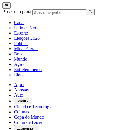
Buscar no portal
Capa
Últimas Notícias
Esporte
Eleições 2026
Política
Minas Gerais
Brasil
Mundo
Agro
Entretenimento
Eloos
Agro
Apostas
Auto
Brasil
Ciência e Tecnologia
Colunas
Copa do Mundo
Cultura e Lazer
Economia