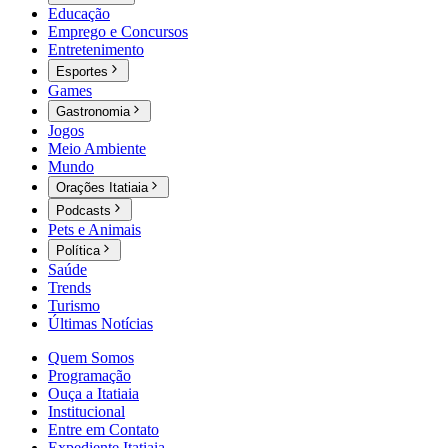
Educação
Emprego e Concursos
Entretenimento
Esportes
Games
Gastronomia
Jogos
Meio Ambiente
Mundo
Orações Itatiaia
Podcasts
Pets e Animais
Política
Saúde
Trends
Turismo
Últimas Notícias
Quem Somos
Programação
Ouça a Itatiaia
Institucional
Entre em Contato
Expediente Itatiaia