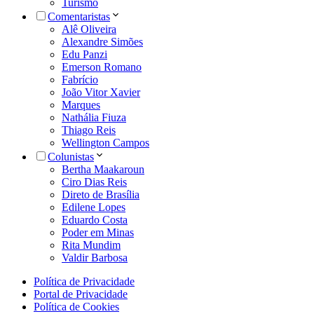
Turismo
Comentaristas
Alê Oliveira
Alexandre Simões
Edu Panzi
Emerson Romano
Fabrício
João Vitor Xavier
Marques
Nathália Fiuza
Thiago Reis
Wellington Campos
Colunistas
Bertha Maakaroun
Ciro Dias Reis
Direto de Brasília
Edilene Lopes
Eduardo Costa
Poder em Minas
Rita Mundim
Valdir Barbosa
Política de Privacidade
Portal de Privacidade
Política de Cookies