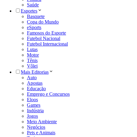
Saúde
Esportes
Basquete
Copa do Mundo
eSports
Famosos do Esporte
Futebol Nacional
Futebol Internacional
Lutas
Motor
Tênis
Vôlei
Mais Editorias
Auto
Apostas
Educação
Emprego e Concursos
Eloos
Games
Indústria
Jogos
Meio Ambiente
Negócios
Pets e Animais