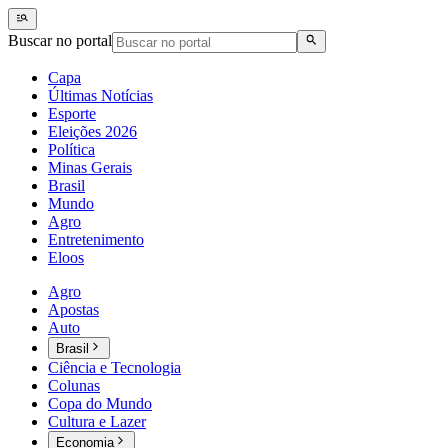
Buscar no portal
Capa
Últimas Notícias
Esporte
Eleições 2026
Política
Minas Gerais
Brasil
Mundo
Agro
Entretenimento
Eloos
Agro
Apostas
Auto
Brasil
Ciência e Tecnologia
Colunas
Copa do Mundo
Cultura e Lazer
Economia