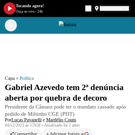
Tocando agora!
Belo Horizonte
Ouça ao vivo
/
24h
Capa
Política
Gabriel Azevedo tem 2ª denúncia
aberta por quebra de decoro
Presidente da Câmara pode ter o mandato cassado após
pedido de Miltinho CGE (PDT)
Por
Lucas Pavanelli
e
Mardélio Couto
04/12/2023 às 17h58
•
Atualizado
há 2 anos
Compartilhar
Adicionar Itatiaia ao