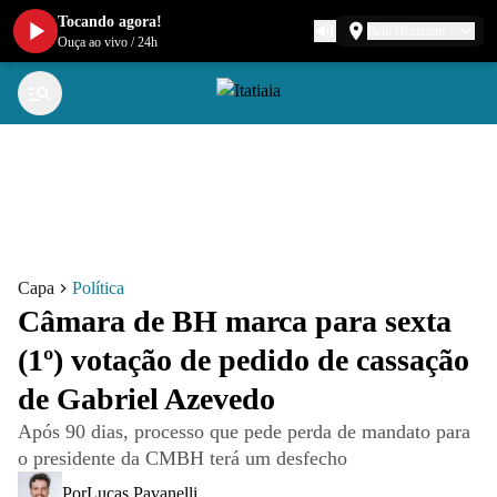
Tocando agora!
Belo Horizonte
Ouça ao vivo
/
24h
Capa
Política
Câmara de BH marca para sexta
(1º) votação de pedido de cassação
de Gabriel Azevedo
Após 90 dias, processo que pede perda de mandato para
o presidente da CMBH terá um desfecho
Por
Lucas Pavanelli