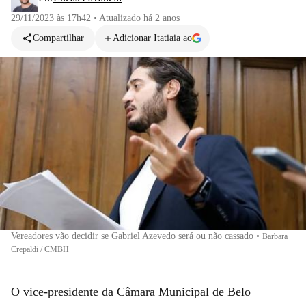
29/11/2023 às 17h42
•
Atualizado
há 2 anos
Compartilhar
Adicionar Itatiaia ao
Vereadores vão decidir se Gabriel Azevedo será ou não cassado
•
Barbara
Crepaldi / CMBH
O vice-presidente da Câmara Municipal de Belo