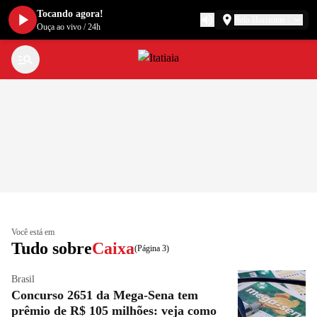
Tocando agora!
Belo Horizonte
Ouça ao vivo
/
24h
Você está em
Tudo sobre
Caixa
(Página 3)
Brasil
Concurso 2651 da Mega-Sena tem
prêmio de R$ 105 milhões: veja como