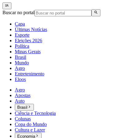
Buscar no portal
Capa
Últimas Notícias
Esporte
Eleições 2026
Política
Minas Gerais
Brasil
Mundo
Agro
Entretenimento
Eloos
Agro
Apostas
Auto
Brasil
Ciência e Tecnologia
Colunas
Copa do Mundo
Cultura e Lazer
Economia