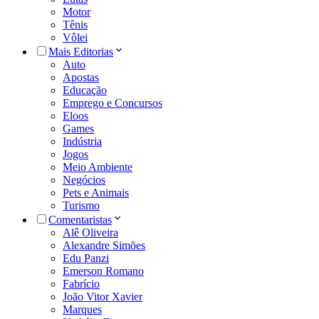
Motor
Tênis
Vôlei
Mais Editorias
Auto
Apostas
Educação
Emprego e Concursos
Eloos
Games
Indústria
Jogos
Meio Ambiente
Negócios
Pets e Animais
Turismo
Comentaristas
Alê Oliveira
Alexandre Simões
Edu Panzi
Emerson Romano
Fabrício
João Vitor Xavier
Marques