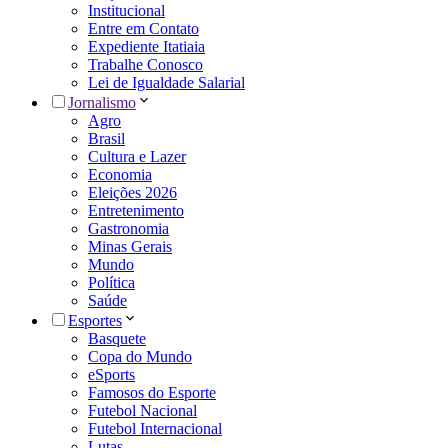
Institucional
Entre em Contato
Expediente Itatiaia
Trabalhe Conosco
Lei de Igualdade Salarial
Jornalismo
Agro
Brasil
Cultura e Lazer
Economia
Eleições 2026
Entretenimento
Gastronomia
Minas Gerais
Mundo
Política
Saúde
Esportes
Basquete
Copa do Mundo
eSports
Famosos do Esporte
Futebol Nacional
Futebol Internacional
Lutas