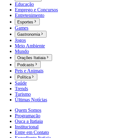
Educação
Emprego e Concursos
Entretenimento
Esportes
Games
Gastronomia
Jogos
Meio Ambiente
Mundo
Orações Itatiaia
Podcasts
Pets e Animais
Política
Saúde
Trends
Turismo
Últimas Notícias
Quem Somos
Programação
Ouça a Itatiaia
Institucional
Entre em Contato
Expediente Itatiaia