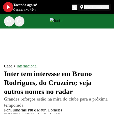
Tocando agora!
Belo Horizonte
Ouça ao vivo
/
24h
Capa
Internacional
Inter tem interesse em Bruno
Rodrigues, do Cruzeiro; veja
outros nomes no radar
Grandes reforços estão na mira do clube para a próxima
temporada
Por
Guilherme Piu
e
Mauri Dorneles