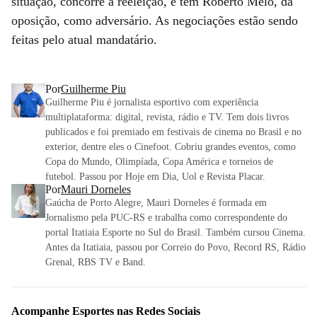
situação, concorre a reeleição, e tem Roberto Melo, da
oposição, como adversário. As negociações estão sendo
feitas pelo atual mandatário.
Por
Guilherme Piu
Guilherme Piu é jornalista esportivo com experiência
multiplataforma: digital, revista, rádio e TV. Tem dois livros
publicados e foi premiado em festivais de cinema no Brasil e no
exterior, dentre eles o Cinefoot. Cobriu grandes eventos, como
Copa do Mundo, Olimpíada, Copa América e torneios de
futebol. Passou por Hoje em Dia, Uol e Revista Placar.
Por
Mauri Dorneles
Gaúcha de Porto Alegre, Mauri Dorneles é formada em
Jornalismo pela PUC-RS e trabalha como correspondente do
portal Itatiaia Esporte no Sul do Brasil. Também cursou Cinema.
Antes da Itatiaia, passou por Correio do Povo, Record RS, Rádio
Grenal, RBS TV e Band.
Acompanhe
Esportes
nas Redes Sociais