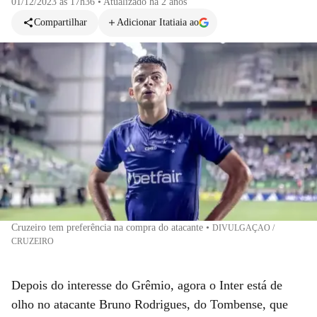
01/12/2023 às 17h36
•
Atualizado
há 2 anos
Compartilhar
Adicionar Itatiaia ao
Cruzeiro tem preferência na compra do atacante
•
DIVULGAÇAO /
CRUZEIRO
Depois do interesse do Grêmio, agora o Inter está de
olho no atacante Bruno Rodrigues, do Tombense, que