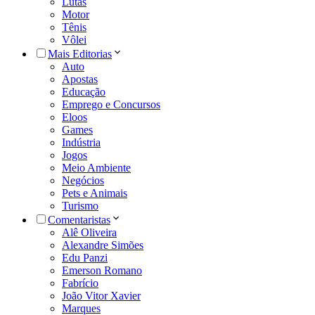
Lutas
Motor
Tênis
Vôlei
Mais Editorias
Auto
Apostas
Educação
Emprego e Concursos
Eloos
Games
Indústria
Jogos
Meio Ambiente
Negócios
Pets e Animais
Turismo
Comentaristas
Alê Oliveira
Alexandre Simões
Edu Panzi
Emerson Romano
Fabrício
João Vitor Xavier
Marques