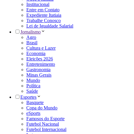
Institucional
Entre em Contato
Expediente Itatiaia
Trabalhe Conosco
Lei de Igualdade Salarial
Jornalismo
Agro
Brasil
Cultura e Lazer
Economia
Eleições 2026
Entretenimento
Gastronomia
Minas Gerais
Mundo
Política
Saúde
Esportes
Basquete
Copa do Mundo
eSports
Famosos do Esporte
Futebol Nacional
Futebol Internacional