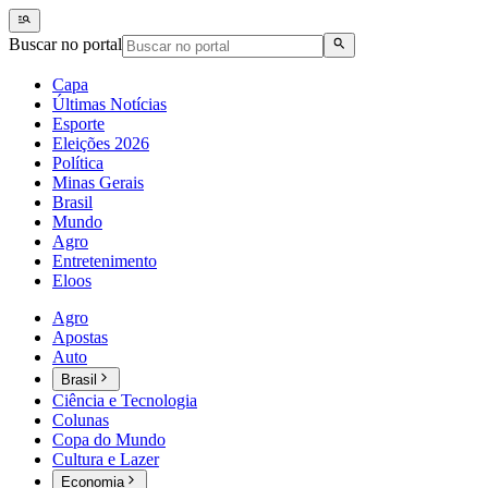
Buscar no portal
Capa
Últimas Notícias
Esporte
Eleições 2026
Política
Minas Gerais
Brasil
Mundo
Agro
Entretenimento
Eloos
Agro
Apostas
Auto
Brasil
Ciência e Tecnologia
Colunas
Copa do Mundo
Cultura e Lazer
Economia