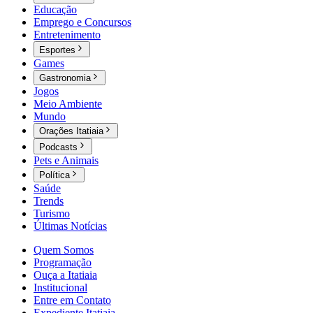
Educação
Emprego e Concursos
Entretenimento
Esportes
Games
Gastronomia
Jogos
Meio Ambiente
Mundo
Orações Itatiaia
Podcasts
Pets e Animais
Política
Saúde
Trends
Turismo
Últimas Notícias
Quem Somos
Programação
Ouça a Itatiaia
Institucional
Entre em Contato
Expediente Itatiaia