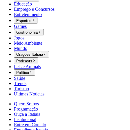
Educação
Emprego e Concursos
Entretenimento
Esportes
Games
Gastronomia
Jogos
Meio Ambiente
Mundo
Orações Itatiaia
Podcasts
Pets e Animais
Política
Saúde
Trends
Turismo
Últimas Notícias
Quem Somos
Programação
Ouça a Itatiaia
Institucional
Entre em Contato
Expediente Itatiaia