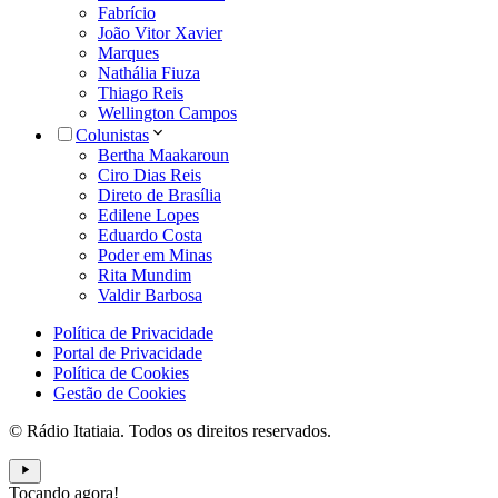
Fabrício
João Vitor Xavier
Marques
Nathália Fiuza
Thiago Reis
Wellington Campos
Colunistas
Bertha Maakaroun
Ciro Dias Reis
Direto de Brasília
Edilene Lopes
Eduardo Costa
Poder em Minas
Rita Mundim
Valdir Barbosa
Política de Privacidade
Portal de Privacidade
Política de Cookies
Gestão de Cookies
© Rádio Itatiaia. Todos os direitos reservados.
Tocando agora!