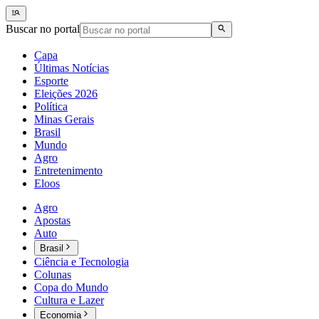
Buscar no portal
Capa
Últimas Notícias
Esporte
Eleições 2026
Política
Minas Gerais
Brasil
Mundo
Agro
Entretenimento
Eloos
Agro
Apostas
Auto
Brasil
Ciência e Tecnologia
Colunas
Copa do Mundo
Cultura e Lazer
Economia