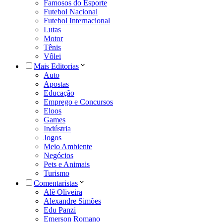
Famosos do Esporte
Futebol Nacional
Futebol Internacional
Lutas
Motor
Tênis
Vôlei
Mais Editorias
Auto
Apostas
Educação
Emprego e Concursos
Eloos
Games
Indústria
Jogos
Meio Ambiente
Negócios
Pets e Animais
Turismo
Comentaristas
Alê Oliveira
Alexandre Simões
Edu Panzi
Emerson Romano