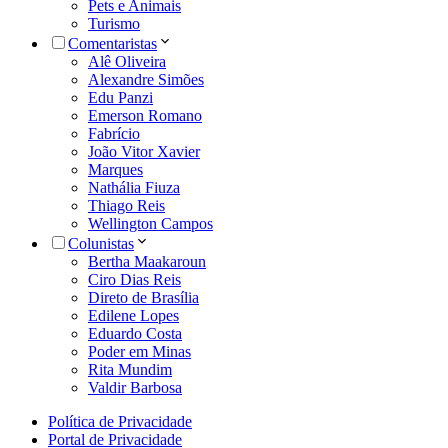
Pets e Animais
Turismo
Comentaristas
Alê Oliveira
Alexandre Simões
Edu Panzi
Emerson Romano
Fabrício
João Vitor Xavier
Marques
Nathália Fiuza
Thiago Reis
Wellington Campos
Colunistas
Bertha Maakaroun
Ciro Dias Reis
Direto de Brasília
Edilene Lopes
Eduardo Costa
Poder em Minas
Rita Mundim
Valdir Barbosa
Política de Privacidade
Portal de Privacidade