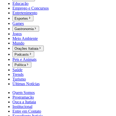
Educação
Emprego e Concursos
Entretenimento
Esportes
Games
Gastronomia
Jogos
Meio Ambiente
Mundo
Orações Itatiaia
Podcasts
Pets e Animais
Política
Saúde
Trends
Turismo
Últimas Notícias
Quem Somos
Programação
Ouça a Itatiaia
Institucional
Entre em Contato
Expediente Itatiaia