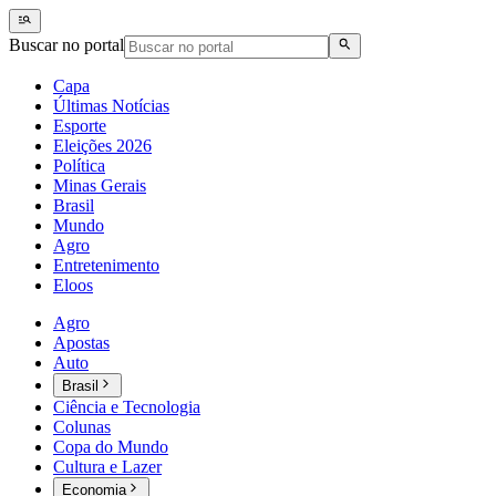
Buscar no portal
Capa
Últimas Notícias
Esporte
Eleições 2026
Política
Minas Gerais
Brasil
Mundo
Agro
Entretenimento
Eloos
Agro
Apostas
Auto
Brasil
Ciência e Tecnologia
Colunas
Copa do Mundo
Cultura e Lazer
Economia