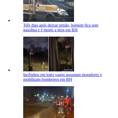
Três dias após deixar prisão, homem fica sem
gasolina e é morto a tiros em BH
Incêndios em lotes vagos assustam moradores e
mobilizam bombeiros em BH