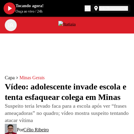
Tocando agora!
Belo Horizonte
Ouça ao vivo
/
24h
Capa
Minas Gerais
Vídeo: adolescente invade escola e
tenta esfaquear colega em Minas
Suspeito teria levado faca para a escola após ver “frases
ameaçadoras” no quadro; vídeo mostra suspeito tentando
atacar vítima
Por
Célio Ribeiro