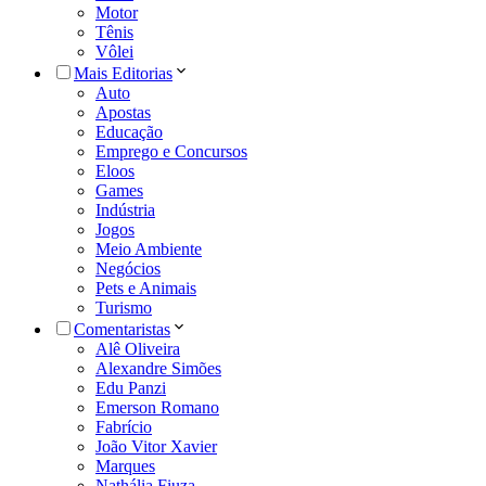
Motor
Tênis
Vôlei
Mais Editorias
Auto
Apostas
Educação
Emprego e Concursos
Eloos
Games
Indústria
Jogos
Meio Ambiente
Negócios
Pets e Animais
Turismo
Comentaristas
Alê Oliveira
Alexandre Simões
Edu Panzi
Emerson Romano
Fabrício
João Vitor Xavier
Marques
Nathália Fiuza