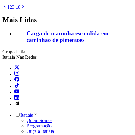
1
2
3
...
8
Mais Lidas
Carga de maconha escondida em
caminhao de pimentoes
Grupo Itatiaia
Itatiaia Nas Redes
Itatiaia
Quem Somos
Programação
Ouça a Itatiaia