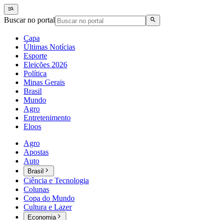
Buscar no portal
Capa
Últimas Notícias
Esporte
Eleições 2026
Política
Minas Gerais
Brasil
Mundo
Agro
Entretenimento
Eloos
Agro
Apostas
Auto
Brasil
Ciência e Tecnologia
Colunas
Copa do Mundo
Cultura e Lazer
Economia