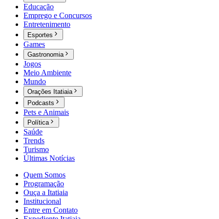
Educação
Emprego e Concursos
Entretenimento
Esportes
Games
Gastronomia
Jogos
Meio Ambiente
Mundo
Orações Itatiaia
Podcasts
Pets e Animais
Política
Saúde
Trends
Turismo
Últimas Notícias
Quem Somos
Programação
Ouça a Itatiaia
Institucional
Entre em Contato
Expediente Itatiaia