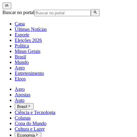
Buscar no portal
Capa
Últimas Notícias
Esporte
Eleições 2026
Política
Minas Gerais
Brasil
Mundo
Agro
Entretenimento
Eloos
Agro
Apostas
Auto
Brasil
Ciência e Tecnologia
Colunas
Copa do Mundo
Cultura e Lazer
Economia