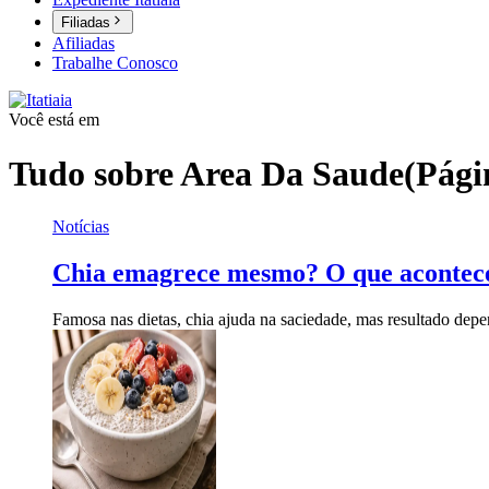
Filiadas
Afiliadas
Trabalhe Conosco
Você está em
Tudo sobre
Area Da Saude
(Pági
Notícias
Chia emagrece mesmo? O que acontece
Famosa nas dietas, chia ajuda na saciedade, mas resultado dep