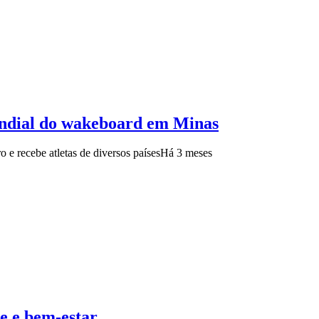
undial do wakeboard em Minas
e recebe atletas de diversos países
Há 3 meses
e e bem-estar