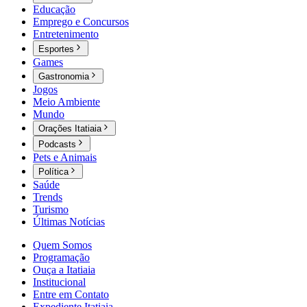
Educação
Emprego e Concursos
Entretenimento
Esportes
Games
Gastronomia
Jogos
Meio Ambiente
Mundo
Orações Itatiaia
Podcasts
Pets e Animais
Política
Saúde
Trends
Turismo
Últimas Notícias
Quem Somos
Programação
Ouça a Itatiaia
Institucional
Entre em Contato
Expediente Itatiaia