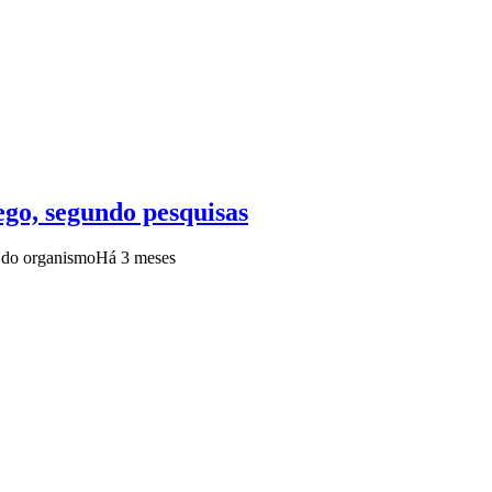
lego, segundo pesquisas
s do organismo
Há 3 meses