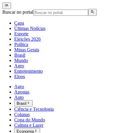
Buscar no portal
Capa
Últimas Notícias
Esporte
Eleições 2026
Política
Minas Gerais
Brasil
Mundo
Agro
Entretenimento
Eloos
Agro
Apostas
Auto
Brasil
Ciência e Tecnologia
Colunas
Copa do Mundo
Cultura e Lazer
Economia