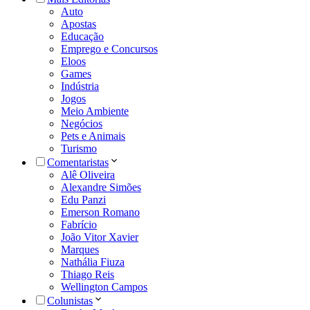
Auto
Apostas
Educação
Emprego e Concursos
Eloos
Games
Indústria
Jogos
Meio Ambiente
Negócios
Pets e Animais
Turismo
Comentaristas
Alê Oliveira
Alexandre Simões
Edu Panzi
Emerson Romano
Fabrício
João Vitor Xavier
Marques
Nathália Fiuza
Thiago Reis
Wellington Campos
Colunistas