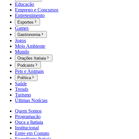
Educação
Emprego e Concursos
Entretenimento
Esportes
Games
Gastronomia
Jogos
Meio Ambiente
Mundo
Orações Itatiaia
Podcasts
Pets e Animais
Política
Saúde
Trends
Turismo
Últimas Notícias
Quem Somos
Programação
Ouça a Itatiaia
Institucional
Entre em Contato
Expediente Itatiaia