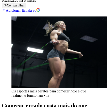
Atualizado
há 3 meses
Compartilhar
Adicionar Itatiaia ao
Os esportes mais baratos para começar hoje e que
realmente funcionam
•
Ia
Começar errado custa mais do que