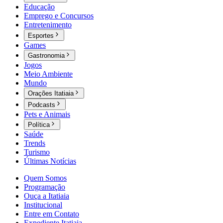
Educação
Emprego e Concursos
Entretenimento
Esportes
Games
Gastronomia
Jogos
Meio Ambiente
Mundo
Orações Itatiaia
Podcasts
Pets e Animais
Política
Saúde
Trends
Turismo
Últimas Notícias
Quem Somos
Programação
Ouça a Itatiaia
Institucional
Entre em Contato
Expediente Itatiaia