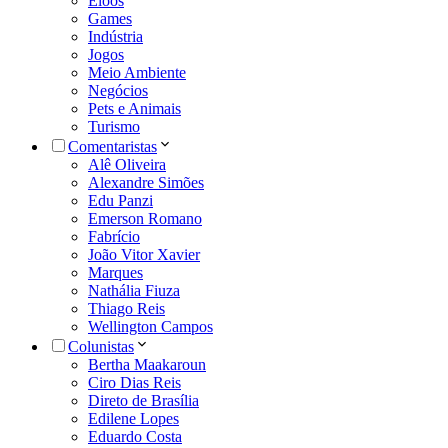
Eloos
Games
Indústria
Jogos
Meio Ambiente
Negócios
Pets e Animais
Turismo
Comentaristas
Alê Oliveira
Alexandre Simões
Edu Panzi
Emerson Romano
Fabrício
João Vitor Xavier
Marques
Nathália Fiuza
Thiago Reis
Wellington Campos
Colunistas
Bertha Maakaroun
Ciro Dias Reis
Direto de Brasília
Edilene Lopes
Eduardo Costa