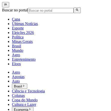
Buscar no portal
Capa
Últimas Notícias
Esporte
Eleições 2026
Política
Minas Gerais
Brasil
Mundo
Agro
Entretenimento
Eloos
Agro
Apostas
Auto
Brasil
Ciência e Tecnologia
Colunas
Copa do Mundo
Cultura e Lazer
Economia