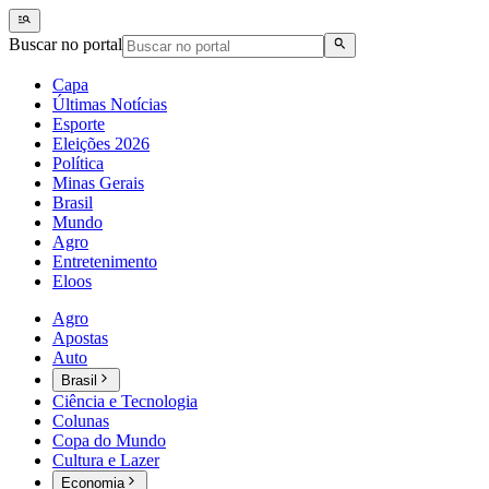
Buscar no portal
Capa
Últimas Notícias
Esporte
Eleições 2026
Política
Minas Gerais
Brasil
Mundo
Agro
Entretenimento
Eloos
Agro
Apostas
Auto
Brasil
Ciência e Tecnologia
Colunas
Copa do Mundo
Cultura e Lazer
Economia