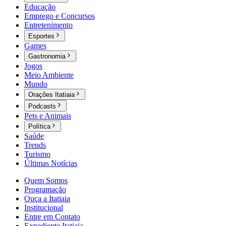
Educação
Emprego e Concursos
Entretenimento
Esportes
Games
Gastronomia
Jogos
Meio Ambiente
Mundo
Orações Itatiaia
Podcasts
Pets e Animais
Política
Saúde
Trends
Turismo
Últimas Notícias
Quem Somos
Programação
Ouça a Itatiaia
Institucional
Entre em Contato
Expediente Itatiaia