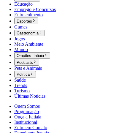
Educação
Emprego e Concursos
Entretenimento
Esportes
Games
Gastronomia
Jogos
Meio Ambiente
Mundo
Orações Itatiaia
Podcasts
Pets e Animais
Política
Saúde
Trends
Turismo
Últimas Notícias
Quem Somos
Programação
Ouça a Itatiaia
Institucional
Entre em Contato
Expediente Itatiaia