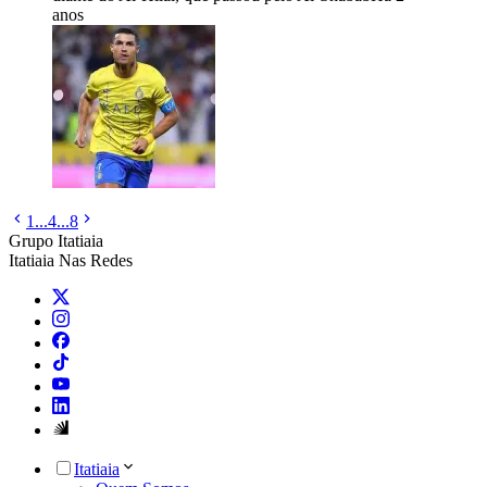
anos
1
...
4
...
8
Grupo Itatiaia
Itatiaia Nas Redes
Itatiaia