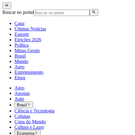
Buscar no portal
Capa
Últimas Notícias
Esporte
Eleições 2026
Política
Minas Gerais
Brasil
Mundo
Agro
Entretenimento
Eloos
Agro
Apostas
Auto
Brasil
Ciência e Tecnologia
Colunas
Copa do Mundo
Cultura e Lazer
Economia