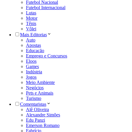
Futebol Nacional
Futebol Internacional
Lutas
Motor
Tênis
Vôlei
Mais Editorias
Auto
Apostas
Educação
Emprego e Concursos
Eloos
Games
Indústria
Jogos
Meio Ambiente
Negócios
Pets e Animais
Turismo
Comentaristas
Alê Oliveira
Alexandre Simões
Edu Panzi
Emerson Romano
Fabrício