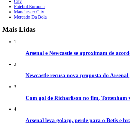
City
Futebol Europeu
Manchester City
Mercado Da Bola
Mais Lidas
1
Arsenal e Newcastle se aproximam de acor
2
Newcastle recusa nova proposta do Arsena
3
Com gol de Richarlison no fim, Tottenham 
4
Arsenal leva golaço, perde para o Betis e br