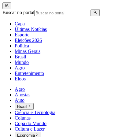
Buscar no portal
Capa
Últimas Notícias
Esporte
Eleições 2026
Política
Minas Gerais
Brasil
Mundo
Agro
Entretenimento
Eloos
Agro
Apostas
Auto
Brasil
Ciência e Tecnologia
Colunas
Copa do Mundo
Cultura e Lazer
Economia