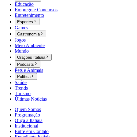
Educação
Emprego e Concursos
Entretenimento
Esportes
Games
Gastronomia
Jogos
Meio Ambiente
Mundo
Orações Itatiaia
Podcasts
Pets e Animais
Política
Saúde
Trends
Turismo
Últimas Notícias
Quem Somos
Programação
Ouça a Itatiaia
Institucional
Entre em Contato
Expediente Itatiaia