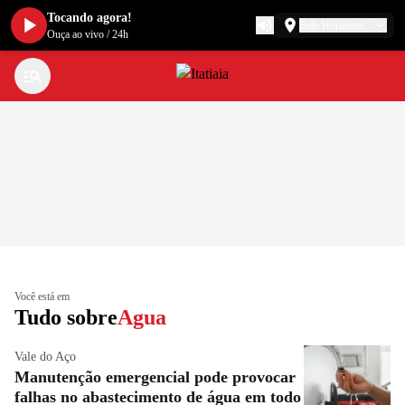
Tocando agora!
Belo Horizonte
Ouça ao vivo
/
24h
Você está em
Tudo sobre
Agua
Vale do Aço
Manutenção emergencial pode provocar
falhas no abastecimento de água em todo