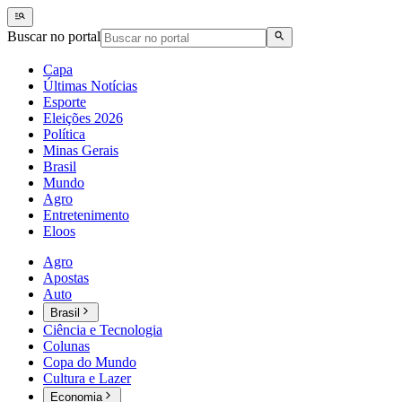
Buscar no portal
Capa
Últimas Notícias
Esporte
Eleições 2026
Política
Minas Gerais
Brasil
Mundo
Agro
Entretenimento
Eloos
Agro
Apostas
Auto
Brasil
Ciência e Tecnologia
Colunas
Copa do Mundo
Cultura e Lazer
Economia