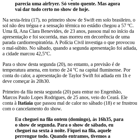
parecia uma airfryer. Só vento quente. Mas agora
vai dar tudo certo no show de hoje.
Na sexta-feira (17), no primeiro show de Swift em solo brasileiro, o
sol não deu trégua e a sensação térmica no estádio chegou a 57 ºC.
Uma fã, Ana Clara Benevides, de 23 anos, passou mal no início da
apresentação e foi socorrida, mas morreu em decorrência de uma
parada cardiorrespiratória. A Polícia Civil investiga o que provocou
o mal-súbito. No sábado, quando a segunda apresentação foi adiada,
a cidade marcou 42,5°C.
Para o show desta segunda (20), no entanto, a previsão é de
temperatura amena, em torno de 24 °C na capital fluminense. Por
conta do calor, a apresentação de Taylor Swift foi adiada em 1h e
deve começar às 20h30.
Primeiro da fila nesta segunda (20) para entrar no Engenhão,
Marcos Paulo Lopes Rodrigues, de 25 anos, veio do Ceará. Ele
conta à
Itatiaia
que passou mal de calor no sábado (18) e se frustrou
com o cancelamento do show.
Eu cheguei na fila ontem (domingo), às 16h35, para
o show de segunda. Para o show de sábado, eu
cheguei na sexta à noite. Fiquei na fila, aquele
perrengue todo. Quando entramos, tivemos a