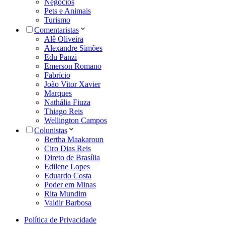
Negócios
Pets e Animais
Turismo
Comentaristas
Alê Oliveira
Alexandre Simões
Edu Panzi
Emerson Romano
Fabrício
João Vitor Xavier
Marques
Nathália Fiuza
Thiago Reis
Wellington Campos
Colunistas
Bertha Maakaroun
Ciro Dias Reis
Direto de Brasília
Edilene Lopes
Eduardo Costa
Poder em Minas
Rita Mundim
Valdir Barbosa
Política de Privacidade