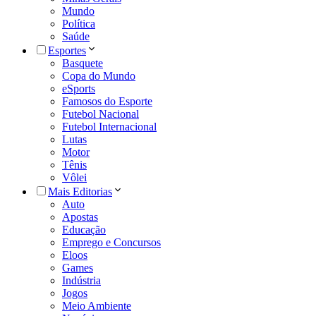
Mundo
Política
Saúde
Esportes
Basquete
Copa do Mundo
eSports
Famosos do Esporte
Futebol Nacional
Futebol Internacional
Lutas
Motor
Tênis
Vôlei
Mais Editorias
Auto
Apostas
Educação
Emprego e Concursos
Eloos
Games
Indústria
Jogos
Meio Ambiente