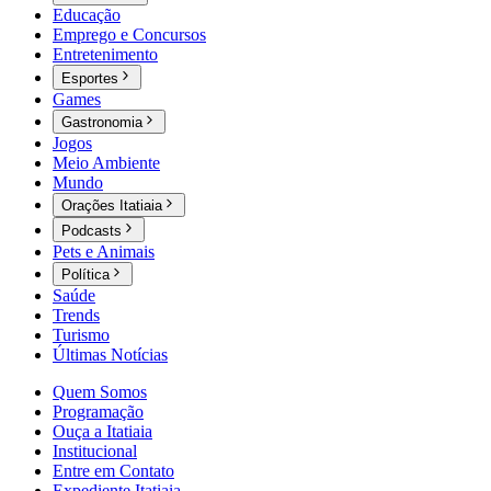
Educação
Emprego e Concursos
Entretenimento
Esportes
Games
Gastronomia
Jogos
Meio Ambiente
Mundo
Orações Itatiaia
Podcasts
Pets e Animais
Política
Saúde
Trends
Turismo
Últimas Notícias
Quem Somos
Programação
Ouça a Itatiaia
Institucional
Entre em Contato
Expediente Itatiaia