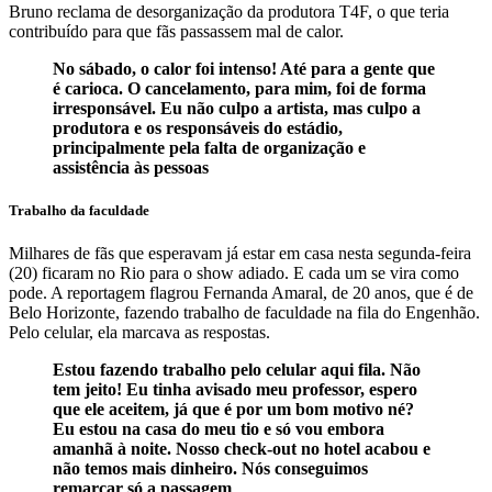
Bruno reclama de desorganização da produtora T4F, o que teria
contribuído para que fãs passassem mal de calor.
No sábado, o calor foi intenso! Até para a gente que
é carioca. O cancelamento, para mim, foi de forma
irresponsável. Eu não culpo a artista, mas culpo a
produtora e os responsáveis do estádio,
principalmente pela falta de organização e
assistência às pessoas
Trabalho da faculdade
Milhares de fãs que esperavam já estar em casa nesta segunda-feira
(20) ficaram no Rio para o show adiado. E cada um se vira como
pode. A reportagem flagrou Fernanda Amaral, de 20 anos, que é de
Belo Horizonte, fazendo trabalho de faculdade na fila do Engenhão.
Pelo celular, ela marcava as respostas.
Estou fazendo trabalho pelo celular aqui fila. Não
tem jeito! Eu tinha avisado meu professor, espero
que ele aceitem, já que é por um bom motivo né?
Eu estou na casa do meu tio e só vou embora
amanhã à noite. Nosso check-out no hotel acabou e
não temos mais dinheiro. Nós conseguimos
remarcar só a passagem