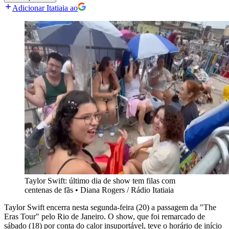
Adicionar Itatiaia ao
Taylor Swift: último dia de show tem filas com
centenas de fãs
•
Diana Rogers / Rádio Itatiaia
Taylor Swift encerra nesta segunda-feira (20) a passagem da "The
Eras Tour" pelo Rio de Janeiro. O show, que foi remarcado de
sábado (18) por conta do calor insuportável, teve o horário de início