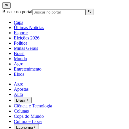
Buscar no portal
Capa
Últimas Notícias
Esporte
Eleições 2026
Política
Minas Gerais
Brasil
Mundo
Agro
Entretenimento
Eloos
Agro
Apostas
Auto
Brasil
Ciência e Tecnologia
Colunas
Copa do Mundo
Cultura e Lazer
Economia