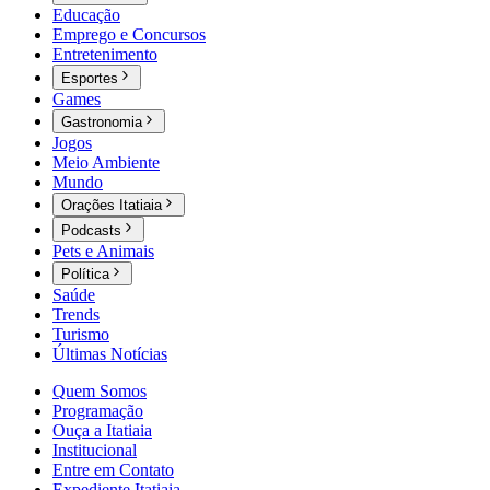
Educação
Emprego e Concursos
Entretenimento
Esportes
Games
Gastronomia
Jogos
Meio Ambiente
Mundo
Orações Itatiaia
Podcasts
Pets e Animais
Política
Saúde
Trends
Turismo
Últimas Notícias
Quem Somos
Programação
Ouça a Itatiaia
Institucional
Entre em Contato
Expediente Itatiaia