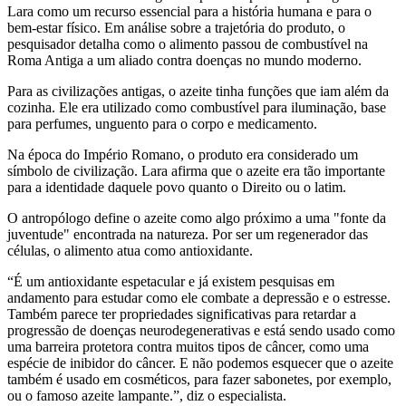
Lara como um recurso essencial para a história humana e para o
bem-estar físico. Em análise sobre a trajetória do produto, o
pesquisador detalha como o alimento passou de combustível na
Roma Antiga a um aliado contra doenças no mundo moderno.
Para as civilizações antigas, o azeite tinha funções que iam além da
cozinha. Ele era utilizado como combustível para iluminação, base
para perfumes, unguento para o corpo e medicamento.
Na época do Império Romano, o produto era considerado um
símbolo de civilização. Lara afirma que o azeite era tão importante
para a identidade daquele povo quanto o Direito ou o latim.
O antropólogo define o azeite como algo próximo a uma "fonte da
juventude" encontrada na natureza. Por ser um regenerador das
células, o alimento atua como antioxidante.
“É um antioxidante espetacular e já existem pesquisas em
andamento para estudar como ele combate a depressão e o estresse.
Também parece ter propriedades significativas para retardar a
progressão de doenças neurodegenerativas e está sendo usado como
uma barreira protetora contra muitos tipos de câncer, como uma
espécie de inibidor do câncer. E não podemos esquecer que o azeite
também é usado em cosméticos, para fazer sabonetes, por exemplo,
ou o famoso azeite lampante.”, diz o especialista.