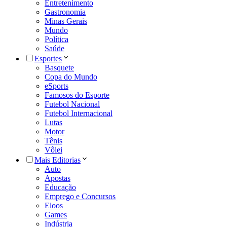
Entretenimento
Gastronomia
Minas Gerais
Mundo
Política
Saúde
Esportes
Basquete
Copa do Mundo
eSports
Famosos do Esporte
Futebol Nacional
Futebol Internacional
Lutas
Motor
Tênis
Vôlei
Mais Editorias
Auto
Apostas
Educação
Emprego e Concursos
Eloos
Games
Indústria