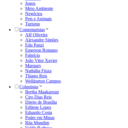
Jogos
Meio Ambiente
Negócios
Pets e Animais
Turismo
Comentaristas
Alê Oliveira
Alexandre Simões
Edu Panzi
Emerson Romano
Fabrício
João Vitor Xavier
Marques
Nathália Fiuza
Thiago Reis
Wellington Campos
Colunistas
Bertha Maakaroun
Ciro Dias Reis
Direto de Brasília
Edilene Lopes
Eduardo Costa
Poder em Minas
Rita Mundim
Valdir Barbosa