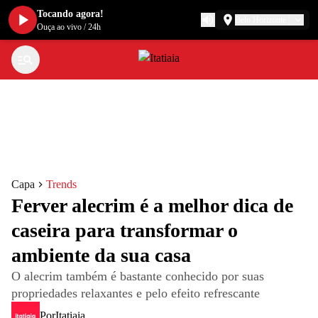
Tocando agora!
Belo Horizonte
Ouça ao vivo
/
24h
Capa
Trends
Ferver alecrim é a melhor dica de
caseira para transformar o
ambiente da sua casa
O alecrim também é bastante conhecido por suas
propriedades relaxantes e pelo efeito refrescante
Por
Itatiaia