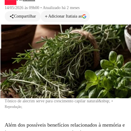
14/05/2026 às 09h00
•
Atualizado
há 2 meses
Compartilhar
Adicionar Itatiaia ao
Tônico de alecrim serve para crescimento capilar natural&nbsp;
•
Reprodução;
Além dos possíveis benefícios relacionados à memória e