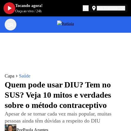
Tocando agora!
Belo Horizonte
Ouça ao vivo
/
24h
Capa
Saúde
Quem pode usar DIU? Tem no
SUS? Veja 10 mitos e verdades
sobre o método contraceptivo
Apesar de se tornar cada vez mais popular, muitas
pessoas ainda têm dúvidas a respeito do DIU
Por
Paula Arantes