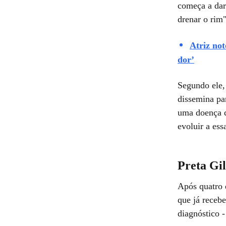
começa a dar 
drenar o rim"
Atriz not
dor’
Segundo ele, 
dissemina pa
uma doença q
evoluir a ess
Preta Gil
Após quatro 
que já recebe
diagnóstico -