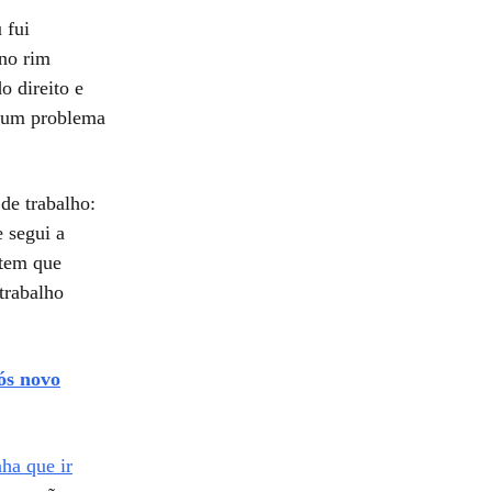
 fui
 no rim
o direito e
r um problema
de trabalho:
 segui a
 tem que
trabalho
ós novo
nha que ir