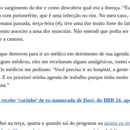
u o surgimento da dor e como descobriu qual era a doença. “Eu
a com pielonefrite, que é uma infecção no rim. No meu caso,
emana passada, terça-feira (4), tive uma dor muito forte do lad
nto associei a uma dor muscular. Não entendi que podia se
e a cantora.
 que demorou para ir ao médico em detrimento de sua agenda 
lguns médicos, eles me receitaram alguns analgésicos, tomei e
Os médicos me pediram: ‘Você precisa ir ao hospital, a gente
. E eu priorizei minha agenda de trabalho porque tinha muito 
na.”
l recebe ‘carinho’ de ex-namorada de Davi, do BBB 24, ap
lhei na terça, quarta e quando saí do programa na
quinta eu ti