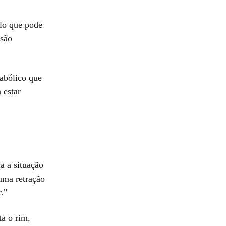
ulo que pode
 são
tabólico que
 estar
a a situação
uma retração
."
ta o rim,