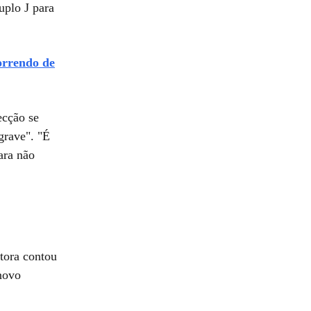
uplo J para
orrendo de
ecção se
grave". "É
ara não
ntora contou
 novo