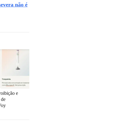
severa não é
oibição e
 de
Voy