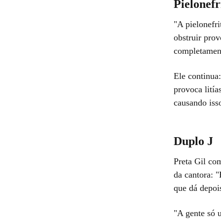
Pielonefr
"A pielonefr
obstruir prov
completament
Ele continua:
provoca litía
causando iss
Duplo J
Preta Gil co
da cantora: 
que dá depois
"A gente só u