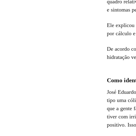
quadro relati
e sintomas pe
Ele explicou
por cálculo e
De acordo com
hidratação ve
Como identi
José Eduardo
tipo uma cól
que a gente 
tiver com ir
positivo. Iss