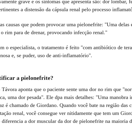
vamente grave e os sintomas que apresenta são: dor lombar, fe
rtinentes a distensão da cápsula renal pelo processo inflamató
 as causas que podem provocar uma pielonefrite: "Uma delas 
 o rim para de drenar, provocando infecção renal."
 o especialista, o tratamento é feito "com antibiótico de tera
nosa e, se puder, uso de anti-inflamatório".
ficar a pielonefrite?
 Távora aponta que o paciente sente uma dor no rim que "no
ica, uma dor pesada". Ele dpa mais detalhes: "Uma manobra 
faz é chamado de Giordano. Quando você bate na região das co
ritação renal, você consegue ver nitidamente que tem um Gior
o diferencia a dor muscular da dor de pielonefrite na maioria 