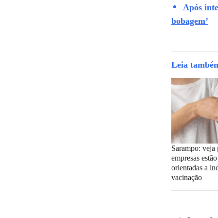
Após inte
bobagem’
Leia també
Sarampo: veja 
empresas estão
orientadas a in
vacinação