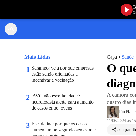
T
Ou
Mais Lidas
Capa
Saúde
O que
Sarampo: veja por que empresas
1
estão sendo orientadas a
diagn
incentivar a vacinação
A cantora com
'AVC não escolhe idade':
2
quatro dias i
neurologista alerta para aumento
de casos entre jovens
Por
Nata
11/06/2024 às 1
Escarlatina: por que os casos
3
aumentam no segundo semestre e
Compartilh
como se proteger