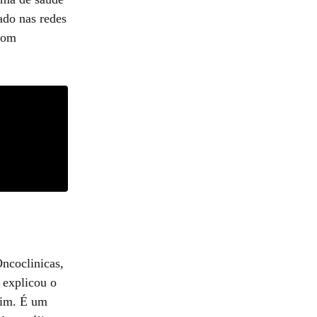
ado nas redes
 com
Oncoclinicas,
 explicou o
rim. É um