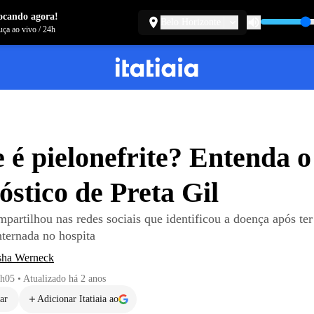
ocando agora!
Belo Horizonte
ça ao vivo
/
24h
 é pielonefrite? Entenda 
óstico de Preta Gil
partilhou nas redes sociais que identificou a doença após te
nternada no hospita
sha Werneck
5h05
•
Atualizado
há 2 anos
ar
Adicionar Itatiaia ao