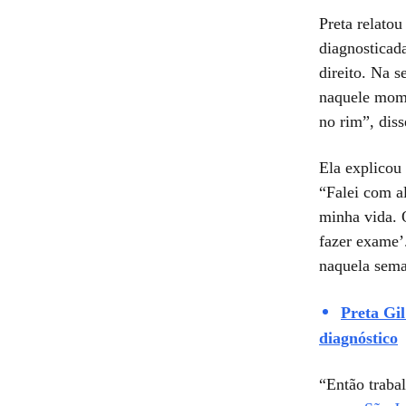
Preta relato
diagnosticad
direito. Na s
naquele mome
no rim”, diss
Ela explicou
“Falei com a
minha vida. 
fazer exame’
naquela sema
Preta Gi
diagnóstico
“Então traba