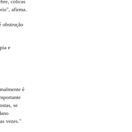
bre, cólicas
rio", afirma.
é obstrução
pia e
rmalmente é
importante
stas, se
dano
das vezes."