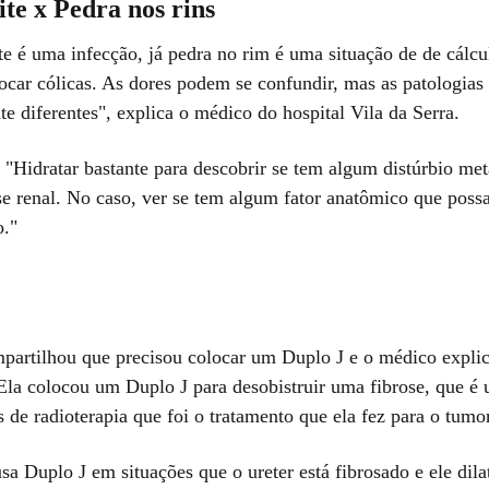
ite x Pedra nos rins
ite é uma infecção, já pedra no rim é uma situação de de cálc
ocar cólicas. As dores podem se confundir, mas as patologias
e diferentes", explica o médico do hospital Vila da Serra.
 "Hidratar bastante para descobrir se tem algum distúrbio me
se renal. No caso, ver se tem algum fator anatômico que possa
o."
mpartilhou que precisou colocar um Duplo J e o médico explic
"Ela colocou um Duplo J para desobistruir uma fibrose, que é 
 de radioterapia que foi o tratamento que ela fez para o tumor
sa Duplo J em situações que o ureter está fibrosado e ele dila