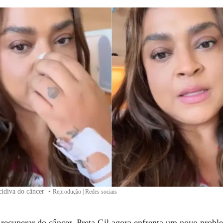
ecidiva do câncer
•
Reprodução | Redes sociais
 recuperar do câncer, Preta Gil agora enfrenta um novo probl