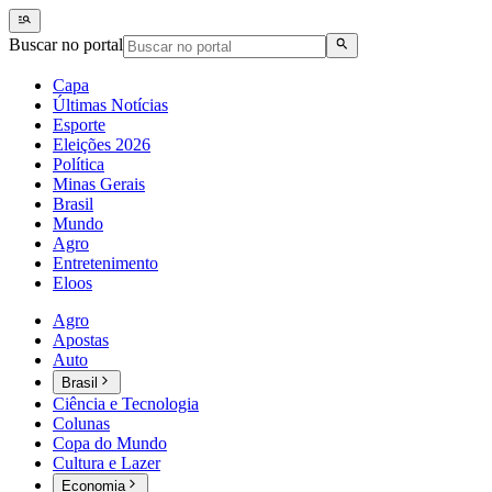
Buscar no portal
Capa
Últimas Notícias
Esporte
Eleições 2026
Política
Minas Gerais
Brasil
Mundo
Agro
Entretenimento
Eloos
Agro
Apostas
Auto
Brasil
Ciência e Tecnologia
Colunas
Copa do Mundo
Cultura e Lazer
Economia