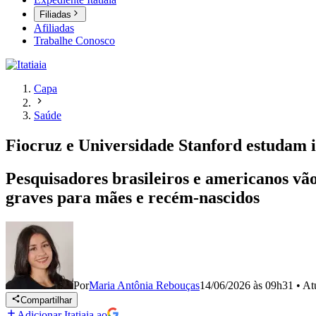
Filiadas
Afiliadas
Trabalhe Conosco
Capa
Saúde
Fiocruz e Universidade Stanford estudam i
Pesquisadores brasileiros e americanos vão
graves para mães e recém-nascidos
Por
Maria Antônia Rebouças
14/06/2026 às 09h31
•
At
Compartilhar
Adicionar Itatiaia ao