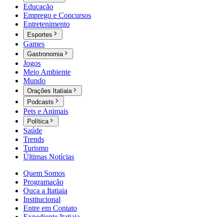
Educação
Emprego e Concursos
Entretenimento
Esportes
Games
Gastronomia
Jogos
Meio Ambiente
Mundo
Orações Itatiaia
Podcasts
Pets e Animais
Política
Saúde
Trends
Turismo
Últimas Notícias
Quem Somos
Programação
Ouça a Itatiaia
Institucional
Entre em Contato
Expediente Itatiaia