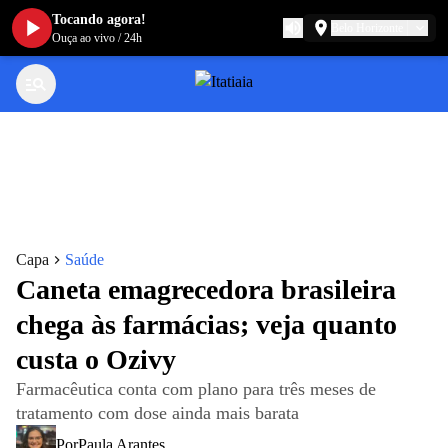
Tocando agora!
Belo Horizonte
Ouça ao vivo
/
24h
Capa
Saúde
Caneta emagrecedora brasileira
chega às farmácias; veja quanto
custa o Ozivy
Farmacêutica conta com plano para três meses de
tratamento com dose ainda mais barata
Por
Paula Arantes