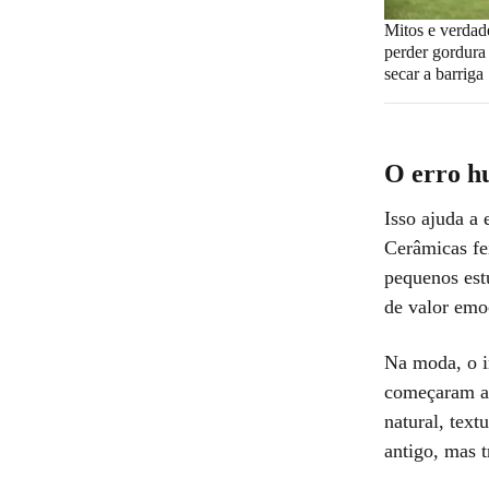
Mitos e verdad
perder gordura
secar a barriga
O erro h
Isso ajuda a 
Cerâmicas fe
pequenos est
de valor emoc
Na moda, o i
começaram a 
natural, text
antigo, mas 