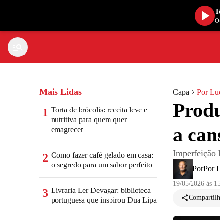
T
Ou
Mais Lidas
Capa
Por Lu
Prod
Torta de brócolis: receita leve e
1
nutritiva para quem quer
a can
emagrecer
Imperfeição 
Como fazer café gelado em casa:
2
o segredo para um sabor perfeito
Por
Por 
19/05/2026 às 1
Livraria Ler Devagar: biblioteca
3
Compartilh
portuguesa que inspirou Dua Lipa