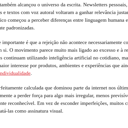
ambém alcançou o universo da escrita. Newsletters pessoais, 
s e textos com voz autoral voltaram a ganhar relevância just
lico começou a perceber diferenças entre linguagem humana e 
te padronizadas.
e importante é que a rejeição não acontece necessariamente co
 si. O movimento parece muito mais ligado ao excesso e à re
 continuam utilizando inteligência artificial no cotidiano, m
aior interesse por produtos, ambientes e experiências que ai
individualidade
.
rfeitamente calculada que dominou parte da internet nos últi
ente a perder força para algo mais irregular, menos previsív
te reconhecível. Em vez de esconder imperfeições, muitos c
atá-las como assinatura visual.