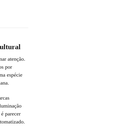
ultural
mar atenção.
os por
uma espécie
mana.
arcas
iluminação
 é parecer
tomatizado.