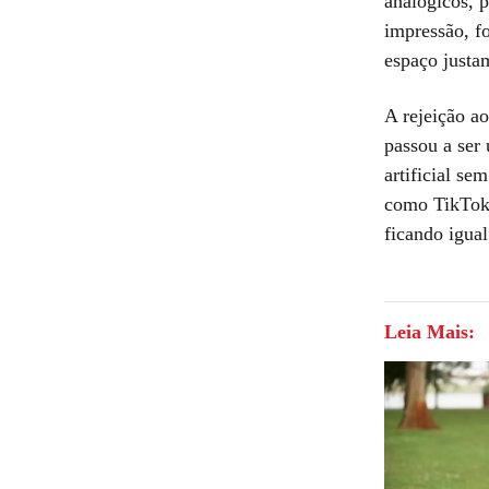
analógicos, 
impressão, f
espaço justa
A rejeição a
passou a ser
artificial se
como TikTok 
ficando igual
Leia Mais: