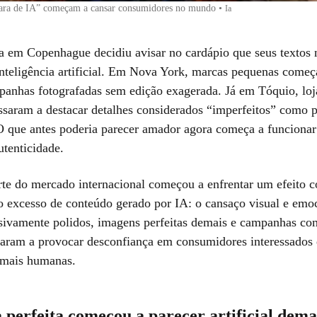
ara de IA” começam a cansar consumidores no mundo
•
Ia
a em Copenhague decidiu avisar no cardápio que seus textos
 inteligência artificial. Em Nova York, marcas pequenas come
panhas fotografadas sem edição exagerada. Já em Tóquio, loj
assaram a destacar detalhes considerados “imperfeitos” como p
O que antes poderia parecer amador agora começa a funciona
utenticidade.
te do mercado internacional começou a enfrentar um efeito co
o excesso de conteúdo gerado por IA: o cansaço visual e emoc
sivamente polidos, imagens perfeitas demais e campanhas co
ssaram a provocar desconfiança em consumidores interessados
 mais humanas.
a perfeita começou a parecer artificial dema