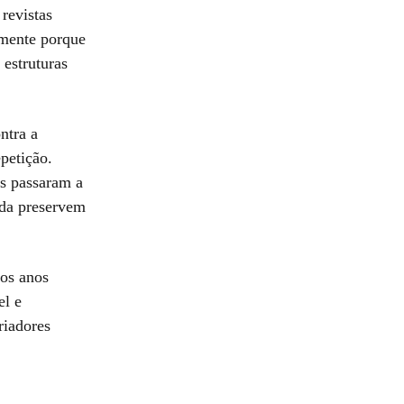
revistas
amente porque
estruturas
ntra a
petição.
as passaram a
nda preservem
mos anos
el e
riadores