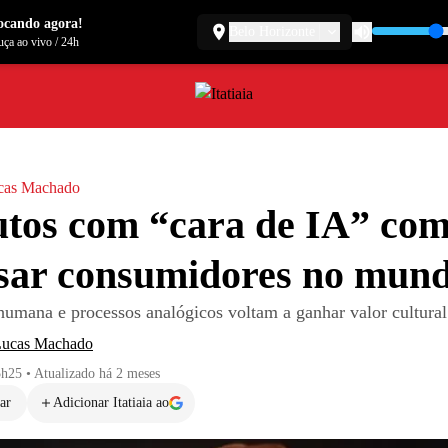
ocando agora!
Belo Horizonte
ça ao vivo
/
24h
cas Machado
utos com “cara de IA” co
sar consumidores no mun
humana e processos analógicos voltam a ganhar valor cultural
Lucas Machado
5h25
•
Atualizado
há 2 meses
ar
Adicionar Itatiaia ao