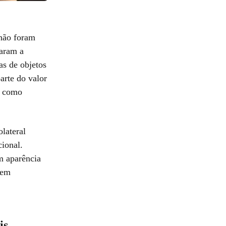
 não foram
çaram a
as de objetos
arte do valor
r como
lateral
ional.
m aparência
 em
is