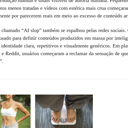
produção manual e sinais visíveis de autoria humana. Pequenos
otos menos tratadas e vídeos com estética mais crua começar
mente por parecerem reais em meio ao excesso de conteúdo arti
o chamado “AI slop” também se espalhou pelas redes sociais.
 usado para definir conteúdos produzidos em massa por intelig
m identidade clara, repetitivos e visualmente genéricos. Em pl
e Reddit, usuários começaram a reclamar da sensação de que
”.