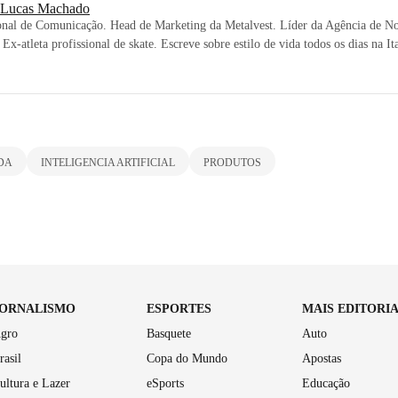
 Lucas Machado
onal de Comunicação. Head de Marketing da Metalvest. Líder da Agência de No
 Ex-atleta profissional de skate. Escreve sobre estilo de vida todos os dias na I
IDA
INTELIGENCIA ARTIFICIAL
PRODUTOS
JORNALISMO
ESPORTES
MAIS EDITORI
gro
Basquete
Auto
rasil
Copa do Mundo
Apostas
ultura e Lazer
eSports
Educação