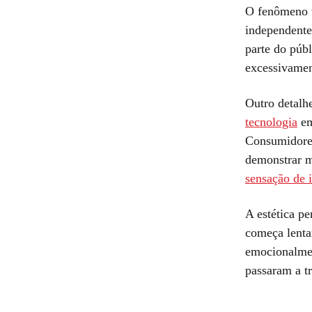
O fenômeno t
independente
parte do púb
excessivamen
Outro detalh
tecnologia
em
Consumidores
demonstrar m
sensação de 
A estética pe
começa lentam
emocionalmen
passaram a tr