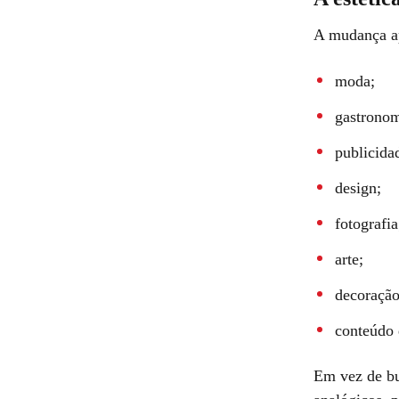
A mudança ap
moda;
gastronom
publicida
design;
fotografia
arte;
decoração
conteúdo d
Em vez de bu