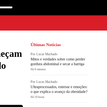
Últimas Notícias
meçam
Por Lucas Machado
Mitos e verdades sobre como perder
do
gordura abdominal e secar a barriga
Há 6 minutos
Por Lucas Machado
Ultraprocessados, estresse e emoções:
o que explica o avanço da obesidade?
Há 10 horas