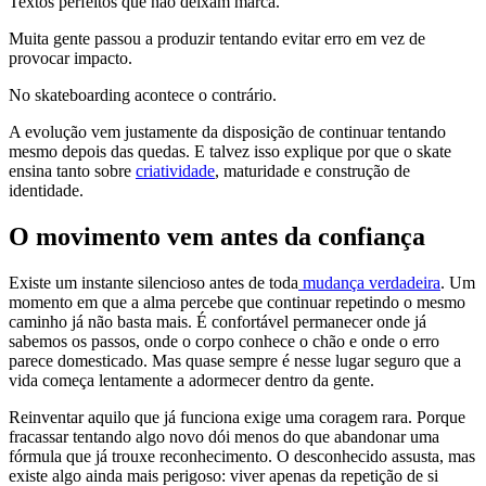
Textos perfeitos que não deixam marca.
Muita gente passou a produzir tentando evitar erro em vez de
provocar impacto.
No skateboarding acontece o contrário.
A evolução vem justamente da disposição de continuar tentando
mesmo depois das quedas. E talvez isso explique por que o skate
ensina tanto sobre
criatividade
, maturidade e construção de
identidade.
O movimento vem antes da confiança
Existe um instante silencioso antes de toda
mudança verdadeira
. Um
momento em que a alma percebe que continuar repetindo o mesmo
caminho já não basta mais. É confortável permanecer onde já
sabemos os passos, onde o corpo conhece o chão e onde o erro
parece domesticado. Mas quase sempre é nesse lugar seguro que a
vida começa lentamente a adormecer dentro da gente.
Reinventar aquilo que já funciona exige uma coragem rara. Porque
fracassar tentando algo novo dói menos do que abandonar uma
fórmula que já trouxe reconhecimento. O desconhecido assusta, mas
existe algo ainda mais perigoso: viver apenas da repetição de si