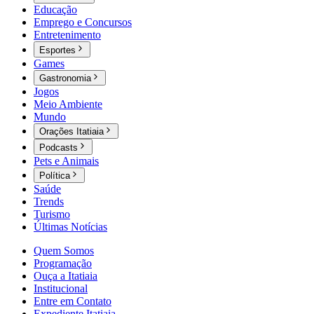
Educação
Emprego e Concursos
Entretenimento
Esportes
Games
Gastronomia
Jogos
Meio Ambiente
Mundo
Orações Itatiaia
Podcasts
Pets e Animais
Política
Saúde
Trends
Turismo
Últimas Notícias
Quem Somos
Programação
Ouça a Itatiaia
Institucional
Entre em Contato
Expediente Itatiaia