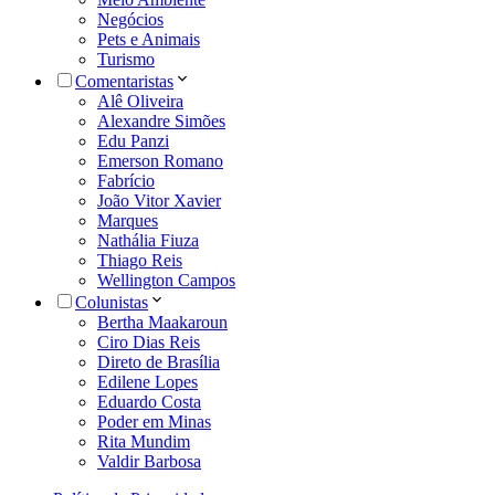
Negócios
Pets e Animais
Turismo
Comentaristas
Alê Oliveira
Alexandre Simões
Edu Panzi
Emerson Romano
Fabrício
João Vitor Xavier
Marques
Nathália Fiuza
Thiago Reis
Wellington Campos
Colunistas
Bertha Maakaroun
Ciro Dias Reis
Direto de Brasília
Edilene Lopes
Eduardo Costa
Poder em Minas
Rita Mundim
Valdir Barbosa