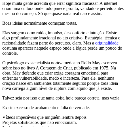
Hoje muita gente acredita que errar significa fracassar. A internet
criou uma cultura onde tudo parece pronto, validado e perfeito antes
mesmo do começo. Só que quase nada real nasce assim.
Boas ideias normalmente começam tortas.
Elas surgem como ruído, impulso, desconforto e intuição. Existe
algo profundamente irracional no ato criativo. Estratégia, técnica e
racionalidade fazem parte do percurso, claro. Mas a
originalidade
costuma aparecer naquele espaço onde a lógica perde um pouco do
controle.
O psicólogo existencialista norte-americano
Rollo May
escreveu
sobre isso no livro
A Coragem de Criar
, publicado em 1975. Na
obra, May defende que criar exige coragem emocional para
enfrentar vulnerabilidade, medo e incerteza. Para ele, nenhuma
criação nasce em ambientes totalmente seguros porque toda ideia
nova carrega algum nível de ruptura com aquilo que já existe.
Talvez seja por isso que tanta coisa hoje pareça correta, mas vazia.
Existe excesso de acabamento e falta de verdade.
Vídeos impecáveis que ninguém lembra depois.
Projetos sofisticados que não emocionam.