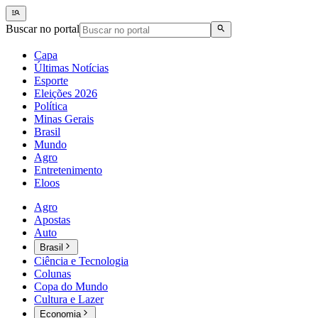
Buscar no portal
Capa
Últimas Notícias
Esporte
Eleições 2026
Política
Minas Gerais
Brasil
Mundo
Agro
Entretenimento
Eloos
Agro
Apostas
Auto
Brasil
Ciência e Tecnologia
Colunas
Copa do Mundo
Cultura e Lazer
Economia