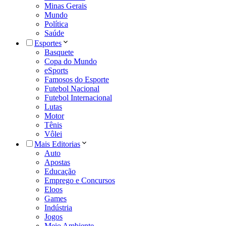
Minas Gerais
Mundo
Política
Saúde
Esportes
Basquete
Copa do Mundo
eSports
Famosos do Esporte
Futebol Nacional
Futebol Internacional
Lutas
Motor
Tênis
Vôlei
Mais Editorias
Auto
Apostas
Educação
Emprego e Concursos
Eloos
Games
Indústria
Jogos
Meio Ambiente