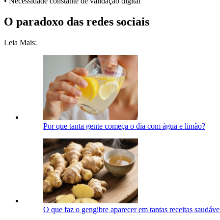
• Necessidade constante de validação digital
O paradoxo das redes sociais
Leia Mais:
Por que tanta gente começa o dia com água e limão?
O que faz o gengibre aparecer em tantas receitas saudáve