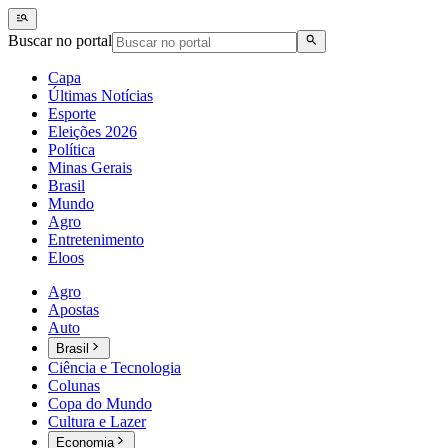
Buscar no portal
Capa
Últimas Notícias
Esporte
Eleições 2026
Política
Minas Gerais
Brasil
Mundo
Agro
Entretenimento
Eloos
Agro
Apostas
Auto
Brasil
Ciência e Tecnologia
Colunas
Copa do Mundo
Cultura e Lazer
Economia