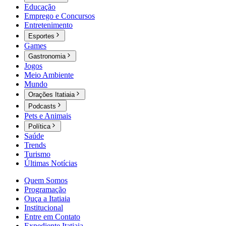
Educação
Emprego e Concursos
Entretenimento
Esportes
Games
Gastronomia
Jogos
Meio Ambiente
Mundo
Orações Itatiaia
Podcasts
Pets e Animais
Política
Saúde
Trends
Turismo
Últimas Notícias
Quem Somos
Programação
Ouça a Itatiaia
Institucional
Entre em Contato
Expediente Itatiaia