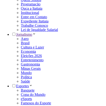
Programação
Ouça a Itatiaia
Institucional
Entre em Contato
Expediente Itatiaia
Trabalhe Conosco
Lei de Igualdade Salarial
Jornalismo
Agro
Brasil
Cultura e Lazer
Economia
Eleições 2026
Entretenimento
Gastronomia
Minas Gerais
Mundo
Política
Saúde
Esportes
Basquete
Copa do Mundo
eSports
Famosos do Esporte