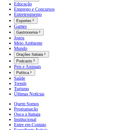
Educação
Emprego e Concursos
Entretenimento
Esportes
Games
Gastronomia
Jogos
Meio Ambiente
Mundo
Orações Itatiaia
Podcasts
Pets e Animais
Política
Saúde
Trends
Turismo
Últimas Notícias
Quem Somos
Programação
Ouça a Itatiaia
Institucional
Entre em Contato
Expediente Itatiaia