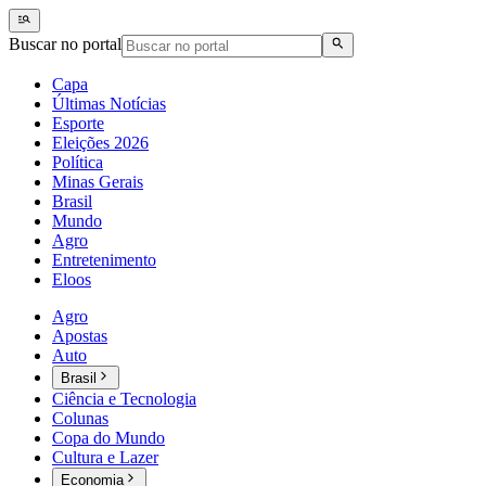
Buscar no portal
Capa
Últimas Notícias
Esporte
Eleições 2026
Política
Minas Gerais
Brasil
Mundo
Agro
Entretenimento
Eloos
Agro
Apostas
Auto
Brasil
Ciência e Tecnologia
Colunas
Copa do Mundo
Cultura e Lazer
Economia