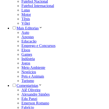
Futebol Nacional
Futebol Internacional
Lutas
Motor
Tênis
Vôlei
Mais Editorias
Auto
Apostas
Educação
Emprego e Concursos
Eloos
Games
Indústria
Jogos
Meio Ambiente
Negócios
Pets e Animais
Turismo
Comentaristas
Alê Oliveira
Alexandre Simões
Edu Panzi
Emerson Romano
Fabrício