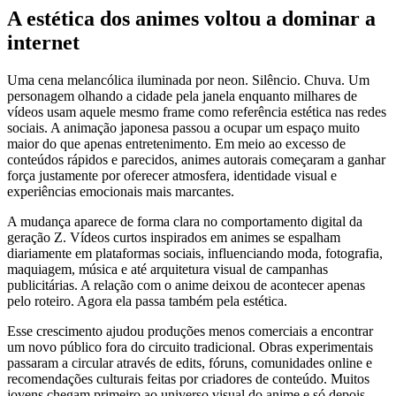
A estética dos animes voltou a dominar a
internet
Uma cena melancólica iluminada por neon. Silêncio. Chuva. Um
personagem olhando a cidade pela janela enquanto milhares de
vídeos usam aquele mesmo frame como referência estética nas redes
sociais. A animação japonesa passou a ocupar um espaço muito
maior do que apenas entretenimento. Em meio ao excesso de
conteúdos rápidos e parecidos, animes autorais começaram a ganhar
força justamente por oferecer atmosfera, identidade visual e
experiências emocionais mais marcantes.
A mudança aparece de forma clara no comportamento digital da
geração Z. Vídeos curtos inspirados em animes se espalham
diariamente em plataformas sociais, influenciando moda, fotografia,
maquiagem, música e até arquitetura visual de campanhas
publicitárias. A relação com o anime deixou de acontecer apenas
pelo roteiro. Agora ela passa também pela estética.
Esse crescimento ajudou produções menos comerciais a encontrar
um novo público fora do circuito tradicional. Obras experimentais
passaram a circular através de edits, fóruns, comunidades online e
recomendações culturais feitas por criadores de conteúdo. Muitos
jovens chegam primeiro ao universo visual do anime e só depois