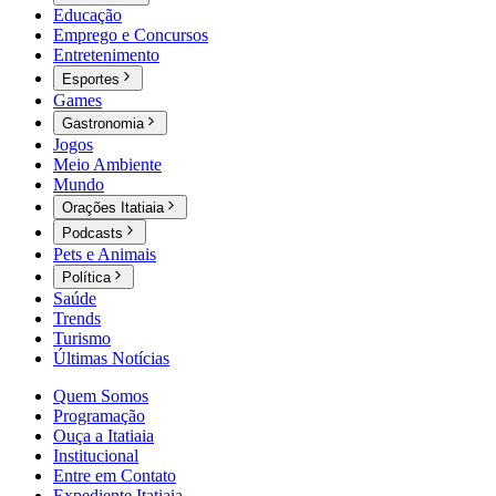
Educação
Emprego e Concursos
Entretenimento
Esportes
Games
Gastronomia
Jogos
Meio Ambiente
Mundo
Orações Itatiaia
Podcasts
Pets e Animais
Política
Saúde
Trends
Turismo
Últimas Notícias
Quem Somos
Programação
Ouça a Itatiaia
Institucional
Entre em Contato
Expediente Itatiaia