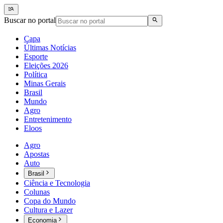
Buscar no portal
Capa
Últimas Notícias
Esporte
Eleições 2026
Política
Minas Gerais
Brasil
Mundo
Agro
Entretenimento
Eloos
Agro
Apostas
Auto
Brasil
Ciência e Tecnologia
Colunas
Copa do Mundo
Cultura e Lazer
Economia