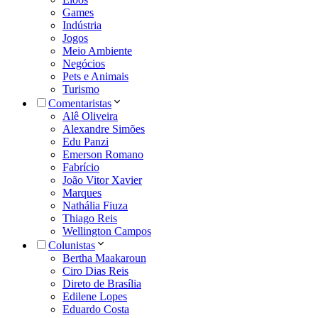
Games
Indústria
Jogos
Meio Ambiente
Negócios
Pets e Animais
Turismo
Comentaristas
Alê Oliveira
Alexandre Simões
Edu Panzi
Emerson Romano
Fabrício
João Vitor Xavier
Marques
Nathália Fiuza
Thiago Reis
Wellington Campos
Colunistas
Bertha Maakaroun
Ciro Dias Reis
Direto de Brasília
Edilene Lopes
Eduardo Costa