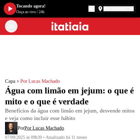
Tocando agora!
Belo Horizonte
Ouça ao vivo
/
24h
Capa
Por Lucas Machado
Água com limão em jejum: o que é
mito e o que é verdade
Benefícios da água com limão em jejum, desvende mitos
e veja como incluir esse hábito
Por
Por Lucas Machado
07/09/2025 às 09h39
•
Atualizado
há 11 meses