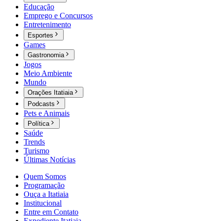
Educação
Emprego e Concursos
Entretenimento
Esportes
Games
Gastronomia
Jogos
Meio Ambiente
Mundo
Orações Itatiaia
Podcasts
Pets e Animais
Política
Saúde
Trends
Turismo
Últimas Notícias
Quem Somos
Programação
Ouça a Itatiaia
Institucional
Entre em Contato
Expediente Itatiaia