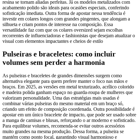
resina se tornam aliadas perfeitas. Já os modelos metalizados com
acabamento polido são ideais para ocasiões especiais, conferindo
sofisticação imediata. Outra forma de apostar nessa tendência é
investir em colares longos com grandes pingentes, que alongam a
silhueta e criam pontos de interesse na composição. Essa
versatilidade faz com que os colares oversized sejam escolhas
recorrentes de influenciadoras e fashionistas que desejam atualizar o
visual com elementos impactantes e cheios de estilo
Pulseiras e braceletes: como incluir
volumes sem perder a harmonia
As pulseiras e braceletes de grandes dimensões surgem como
alternativa elegante para quem prefere manter o foco nas mãos e
braços. Em 2025, as versões em metal texturizado, acrílico colorido
e madeira polida ganham espaço no guarda-roupa de mulheres que
valorizam personalidade. Uma das estratégias mais usadas é
combinar várias pulseiras do mesmo material em um braço só,
criando um efeito de composição coordenada. Outra possibilidade é
apostar em um único bracelete de impacto, que pode ser usado sobre
a manga de camisas e blusas, reforçando o ar moderno e sofisticado.
Para equilibrar volumes, recomenda-se evitar outros acessórios
muito grandes na mesma produção. Dessa forma, a pulseira se
mantém como ponto focal, garantindo visual harmonioso e