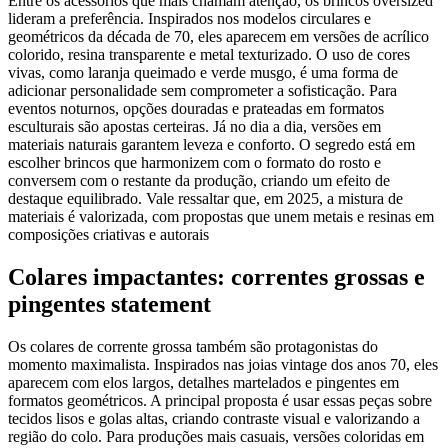
Entre os acessórios que mais chamam atenção, os brincos oversized
lideram a preferência. Inspirados nos modelos circulares e
geométricos da década de 70, eles aparecem em versões de acrílico
colorido, resina transparente e metal texturizado. O uso de cores
vivas, como laranja queimado e verde musgo, é uma forma de
adicionar personalidade sem comprometer a sofisticação. Para
eventos noturnos, opções douradas e prateadas em formatos
esculturais são apostas certeiras. Já no dia a dia, versões em
materiais naturais garantem leveza e conforto. O segredo está em
escolher brincos que harmonizem com o formato do rosto e
conversem com o restante da produção, criando um efeito de
destaque equilibrado. Vale ressaltar que, em 2025, a mistura de
materiais é valorizada, com propostas que unem metais e resinas em
composições criativas e autorais
Colares impactantes: correntes grossas e
pingentes statement
Os colares de corrente grossa também são protagonistas do
momento maximalista. Inspirados nas joias vintage dos anos 70, eles
aparecem com elos largos, detalhes martelados e pingentes em
formatos geométricos. A principal proposta é usar essas peças sobre
tecidos lisos e golas altas, criando contraste visual e valorizando a
região do colo. Para produções mais casuais, versões coloridas em