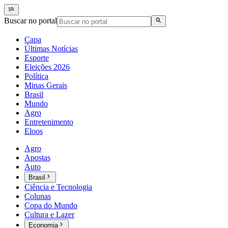
Buscar no portal
Capa
Últimas Notícias
Esporte
Eleições 2026
Política
Minas Gerais
Brasil
Mundo
Agro
Entretenimento
Eloos
Agro
Apostas
Auto
Brasil
Ciência e Tecnologia
Colunas
Copa do Mundo
Cultura e Lazer
Economia