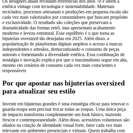
Os designers atuais revisitam referências dos anos 70 e unem a
estética vintage com tecnologia e sustentabilidade. Materiais
reciclados, processos artesanais e produções em pequena escala são
cada vez mais valorizados por consumidores que buscam propósito
e exclusividade. O resultado são coleções que preservam a
dramaticidade das formas retrô, mas apresentam acabamento
moderno e leveza estrutural. Esse equilíbrio é o que torna as
bijuterias oversized tão desejadas em 2025. Além disso, a
popularização de plataformas digitais ampliou o acesso a marcas
independentes e artesãos, democratizando o consumo de peças
autorais e fomentando a diversidade estética. Essa combinação de
nostalgia e inovação explica por que o maximalismo segue em alta,
mesmo em cenários de consumo cada vez mais conscientes e
responsáveis
Por que apostar nas bijuterias oversized
para atualizar seu estilo
Investir em bijuterias grandes é uma estratégia eficaz para renovar o
guarda-roupa sem precisar trocar todas as roupas. Uma única peça
de impacto transforma completamente um look básico, trazendo
frescor e contemporaneidade. Além disso, acessórios volumosos são
aliados na criação de identidade visual forte, fator cada vez mais
relevante em ambientes presenciais e virtuais. Quem trabalha com