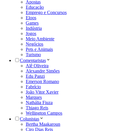
Apostas
Educação
Emprego e Concursos
Eloos
Games
Indústria
Jogos
Meio Ambiente
Negócios
Pets e Animais
Turismo
Comentaristas
Alê Oliveira
Alexandre Simões
Edu Panzi
Emerson Romano
Fabrício
João Vitor Xavier
Marques
Nathália Fiuza
Thiago Reis
Wellington Campos
Colunistas
Bertha Maakaroun
Ciro Dias Reis