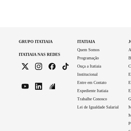
GRUPO ITATIAIA
ITATIAIA
Quem Somos
A
ITATIAIA NAS REDES
Programação
B
Ouça a Itatiaia
C
Institucional
E
Entre em Contato
E
Expediente Itatiaia
E
Trabalhe Conosco
G
Lei de Igualdade Salarial
M
M
P