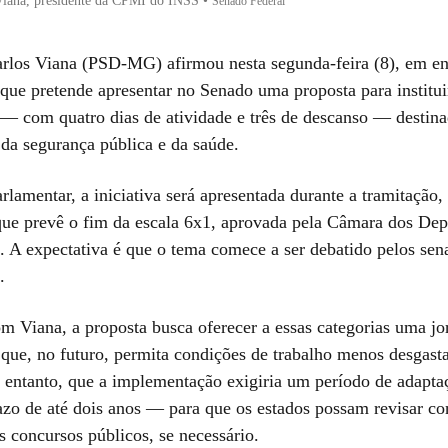
Viana, presidente da CPMI do INSS
•
Senado Federal
rlos Viana (PSD-MG) afirmou nesta segunda-feira (8), em ent
que pretende apresentar no Senado uma proposta para instituir
 — com quatro dias de atividade e três de descanso — destina
 da segurança pública e da saúde.
lamentar, a iniciativa será apresentada durante a tramitação
que prevê o fim da escala 6x1, aprovada pela Câmara dos De
o. A expectativa é que o tema comece a ser debatido pelos sen
.
m Viana, a proposta busca oferecer a essas categorias uma jo
 que, no futuro, permita condições de trabalho menos desgasta
 entanto, que a implementação exigiria um período de adapt
azo de até dois anos — para que os estados possam revisar con
s concursos públicos, se necessário.