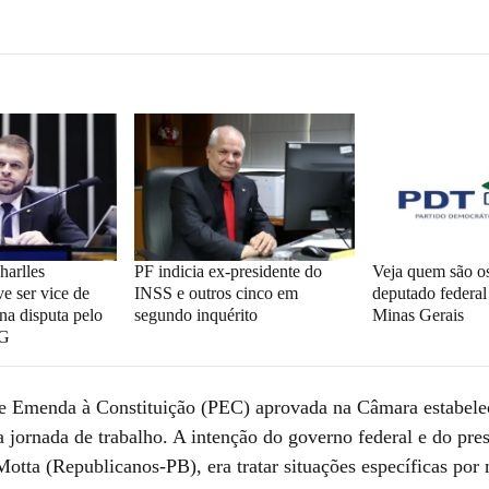
arlles
PF indicia ex-presidente do
Veja quem são os
e ser vice de
INSS e outros cinco em
deputado federa
na disputa pelo
segundo inquérito
Minas Gerais
MG
e Emenda à Constituição (PEC) aprovada na Câmara estabelec
a jornada de trabalho. A intenção do governo federal e do pre
otta (Republicanos-PB), era tratar situações específicas por