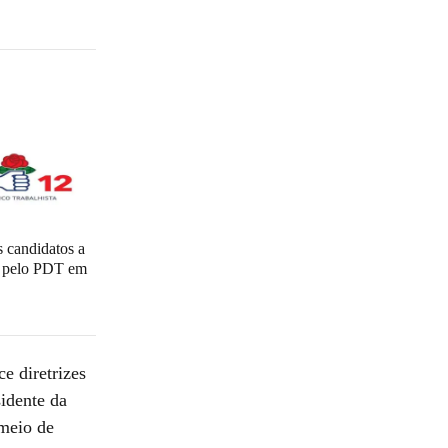
 candidatos a
l pelo PDT em
e diretrizes
sidente da
 meio de