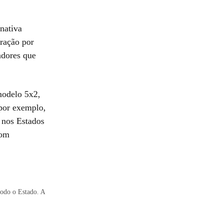
nativa
ração por
adores que
modelo 5x2,
 por exemplo,
 nos Estados
com
todo o Estado. A