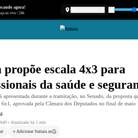
ocando agora!
Belo Horizonte
ça ao vivo
/
24h
 propõe escala 4x3 para
ssionais da saúde e segura
rá apresentada durante a tramitação, no Senado, da proposta q
a 6x1, aprovada pela Câmara dos Deputados no final de maio
ia
2h49
•
Atualizado
há 1 mês
ar
Adicionar Itatiaia ao