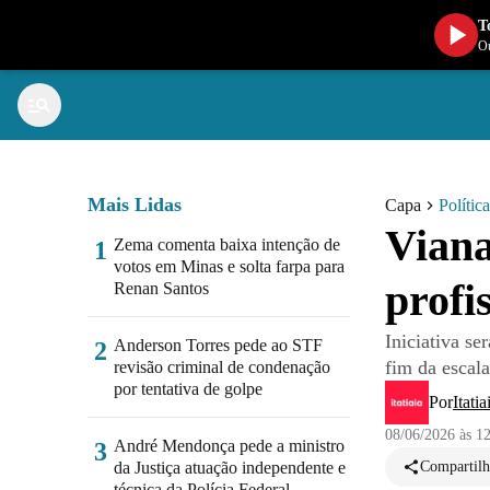
T
Ou
Mais Lidas
Capa
Política
Viana
Zema comenta baixa intenção de
1
votos em Minas e solta farpa para
profi
Renan Santos
Iniciativa se
Anderson Torres pede ao STF
2
fim da escal
revisão criminal de condenação
por tentativa de golpe
Por
Itatia
08/06/2026 às 1
André Mendonça pede a ministro
3
da Justiça atuação independente e
Compartilh
técnica da Polícia Federal