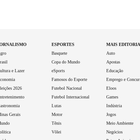
JORNALISMO
ESPORTES
MAIS EDITORI
gro
Basquete
Auto
rasil
Copa do Mundo
Apostas
ultura e Lazer
eSports
Educação
conomia
Famosos do Esporte
Emprego e Concur
leições 2026
Futebol Nacional
Eloos
ntretenimento
Futebol Internacional
Games
astronomia
Lutas
Indústria
inas Gerais
Motor
Jogos
undo
Tênis
Meio Ambiente
olítica
Vôlei
Negócios