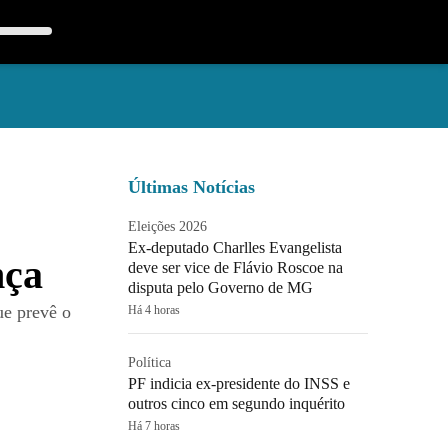
Últimas Notícias
Eleições 2026
Ex-deputado Charlles Evangelista
nça
deve ser vice de Flávio Roscoe na
disputa pelo Governo de MG
ue prevê o
Há 4 horas
Política
PF indicia ex-presidente do INSS e
outros cinco em segundo inquérito
Há 7 horas