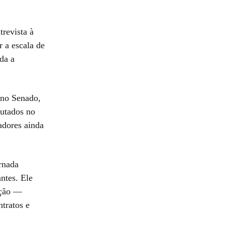
revista à
 a escala de
da a
, no Senado,
putados no
adores ainda
rnada
ntes. Ele
ação —
tratos e