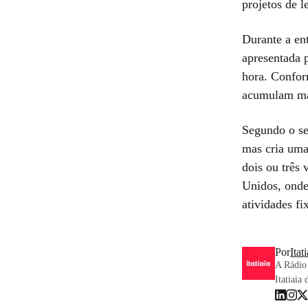
projetos de l
Durante a en
apresentada 
hora. Conform
acumulam ma
Segundo o se
mas cria uma
dois ou três
Unidos, onde
atividades fi
Por
Itat
A Rádio 
Itatiaia 