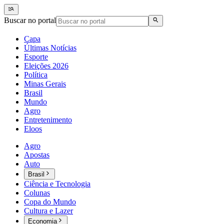
Buscar no portal
Capa
Últimas Notícias
Esporte
Eleições 2026
Política
Minas Gerais
Brasil
Mundo
Agro
Entretenimento
Eloos
Agro
Apostas
Auto
Brasil
Ciência e Tecnologia
Colunas
Copa do Mundo
Cultura e Lazer
Economia