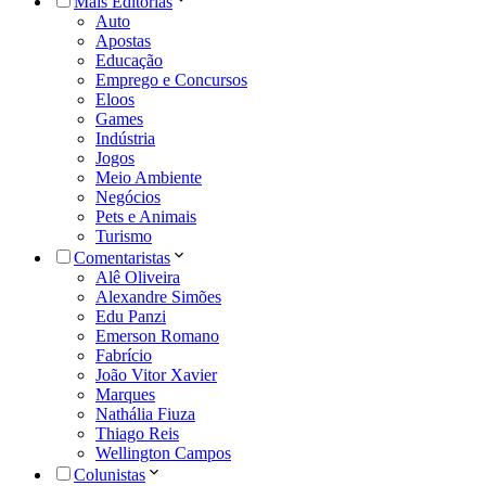
Mais Editorias
Auto
Apostas
Educação
Emprego e Concursos
Eloos
Games
Indústria
Jogos
Meio Ambiente
Negócios
Pets e Animais
Turismo
Comentaristas
Alê Oliveira
Alexandre Simões
Edu Panzi
Emerson Romano
Fabrício
João Vitor Xavier
Marques
Nathália Fiuza
Thiago Reis
Wellington Campos
Colunistas