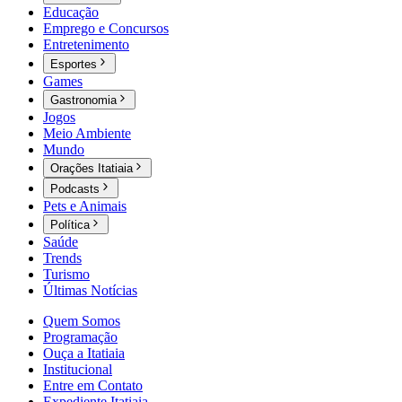
Educação
Emprego e Concursos
Entretenimento
Esportes
Games
Gastronomia
Jogos
Meio Ambiente
Mundo
Orações Itatiaia
Podcasts
Pets e Animais
Política
Saúde
Trends
Turismo
Últimas Notícias
Quem Somos
Programação
Ouça a Itatiaia
Institucional
Entre em Contato
Expediente Itatiaia