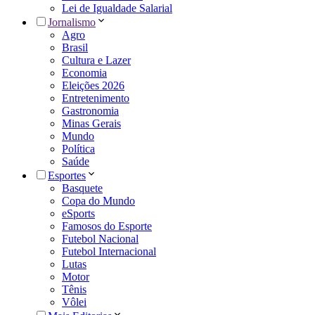
Lei de Igualdade Salarial
Jornalismo
Agro
Brasil
Cultura e Lazer
Economia
Eleições 2026
Entretenimento
Gastronomia
Minas Gerais
Mundo
Política
Saúde
Esportes
Basquete
Copa do Mundo
eSports
Famosos do Esporte
Futebol Nacional
Futebol Internacional
Lutas
Motor
Tênis
Vôlei