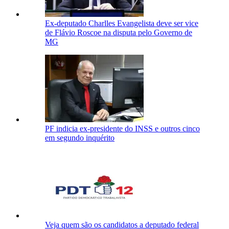
Ex-deputado Charlles Evangelista deve ser vice
de Flávio Roscoe na disputa pelo Governo de
MG
PF indicia ex-presidente do INSS e outros cinco
em segundo inquérito
Veja quem são os candidatos a deputado federal