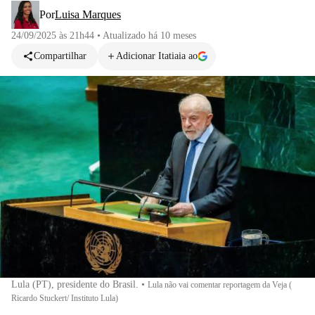
Por
Luisa Marques
24/09/2025 às 21h44
•
Atualizado
há 10 meses
Compartilhar
Adicionar Itatiaia ao
Lula (PT), presidente do Brasil.
•
Lula não vai comentar reportagem da Veja (
Ricardo Stuckert/ Instituto Lula)