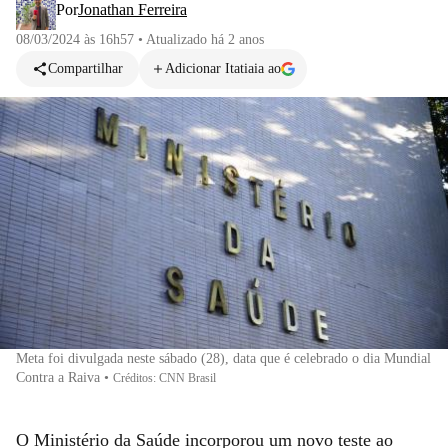
Por
Jonathan Ferreira
08/03/2024 às 16h57
•
Atualizado
há 2 anos
Compartilhar
Adicionar Itatiaia ao
Meta foi divulgada neste sábado (28), data que é celebrado o dia Mundial
Contra a Raiva
•
Créditos: CNN Brasil
O Ministério da Saúde incorporou um novo teste ao