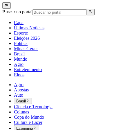
Buscar no portal
Capa
Últimas Notícias
Esporte
Eleições 2026
Política
Minas Gerais
Brasil
Mundo
Agro
Entretenimento
Eloos
Agro
Apostas
Auto
Brasil
Ciência e Tecnologia
Colunas
Copa do Mundo
Cultura e Lazer
Economia