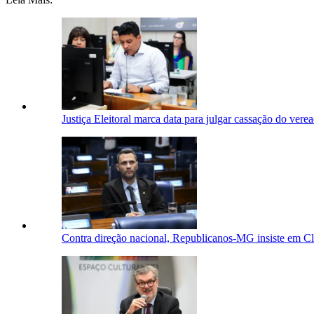
Justiça Eleitoral marca data para julgar cassação do ve
Contra direção nacional, Republicanos-MG insiste em Cl