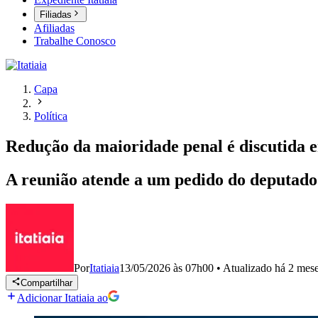
Filiadas
Afiliadas
Trabalhe Conosco
Capa
Política
Redução da maioridade penal é discutida 
A reunião atende a um pedido do deputado
Por
Itatiaia
13/05/2026 às 07h00
•
Atualizado
há 2 mes
Compartilhar
Adicionar Itatiaia ao