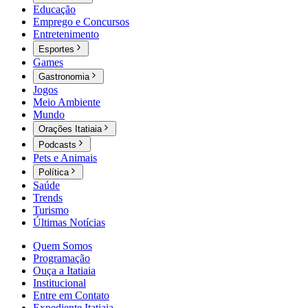
Educação
Emprego e Concursos
Entretenimento
Esportes
Games
Gastronomia
Jogos
Meio Ambiente
Mundo
Orações Itatiaia
Podcasts
Pets e Animais
Política
Saúde
Trends
Turismo
Últimas Notícias
Quem Somos
Programação
Ouça a Itatiaia
Institucional
Entre em Contato
Expediente Itatiaia