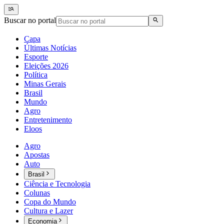
Buscar no portal
Capa
Últimas Notícias
Esporte
Eleições 2026
Política
Minas Gerais
Brasil
Mundo
Agro
Entretenimento
Eloos
Agro
Apostas
Auto
Brasil
Ciência e Tecnologia
Colunas
Copa do Mundo
Cultura e Lazer
Economia