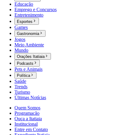
Educação
Emprego e Concursos
Entretenimento
Esportes
Games
Gastronomia
Jogos
Meio Ambiente
Mundo
Orações Itatiaia
Podcasts
Pets e Animais
Política
Saúde
Trends
Turismo
Últimas Notícias
Quem Somos
Programação
Ouça a Itatiaia
Institucional
Entre em Contato
Expediente Itatiaia