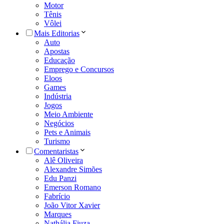
Motor
Tênis
Vôlei
Mais Editorias
Auto
Apostas
Educação
Emprego e Concursos
Eloos
Games
Indústria
Jogos
Meio Ambiente
Negócios
Pets e Animais
Turismo
Comentaristas
Alê Oliveira
Alexandre Simões
Edu Panzi
Emerson Romano
Fabrício
João Vitor Xavier
Marques
Nathália Fiuza