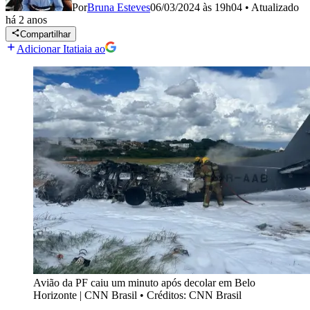
Por
Bruna Esteves
06/03/2024 às 19h04
•
Atualizado
há 2 anos
Compartilhar
Adicionar Itatiaia ao
Avião da PF caiu um minuto após decolar em Belo
Horizonte | CNN Brasil
•
Créditos: CNN Brasil