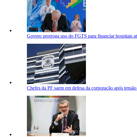
Govero prorroga uso do FGTS para financiar hospitais a
Chefes da PF saem em defesa da corporação após tens