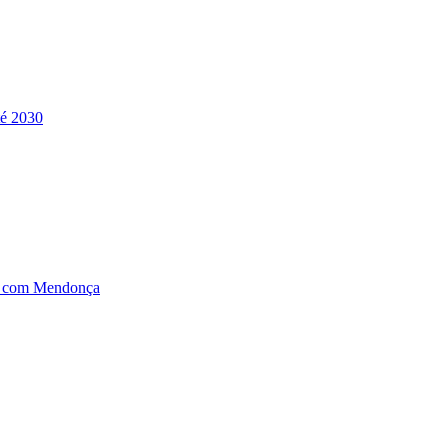
té 2030
ão com Mendonça