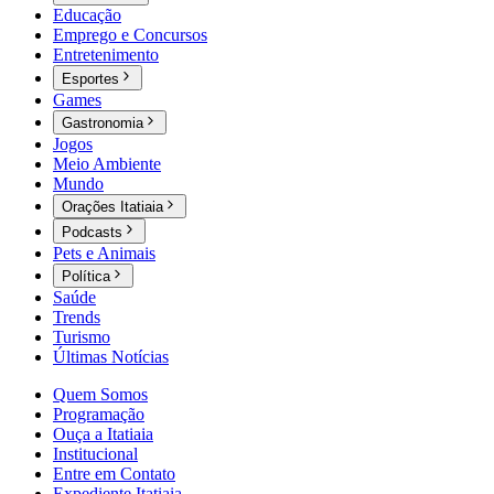
Educação
Emprego e Concursos
Entretenimento
Esportes
Games
Gastronomia
Jogos
Meio Ambiente
Mundo
Orações Itatiaia
Podcasts
Pets e Animais
Política
Saúde
Trends
Turismo
Últimas Notícias
Quem Somos
Programação
Ouça a Itatiaia
Institucional
Entre em Contato
Expediente Itatiaia