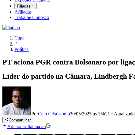
Filiadas
Afiliadas
Trabalhe Conosco
Capa
Política
PT aciona PGR contra Bolsonaro por liga
Líder do partido na Câmara, Lindbergh Far
Por
Caio Crisóstomo
30/05/2025 às 15h21
•
Atualizad
Compartilhar
Adicionar Itatiaia ao