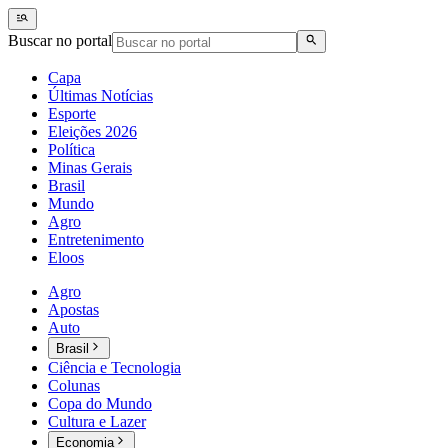
Buscar no portal
Capa
Últimas Notícias
Esporte
Eleições 2026
Política
Minas Gerais
Brasil
Mundo
Agro
Entretenimento
Eloos
Agro
Apostas
Auto
Brasil
Ciência e Tecnologia
Colunas
Copa do Mundo
Cultura e Lazer
Economia