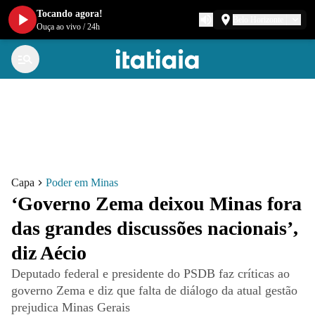
Tocando agora!
Belo Horizonte
Ouça ao vivo
/
24h
Capa
Poder em Minas
‘Governo Zema deixou Minas fora
das grandes discussões nacionais’,
diz Aécio
Deputado federal e presidente do PSDB faz críticas ao
governo Zema e diz que falta de diálogo da atual gestão
prejudica Minas Gerais