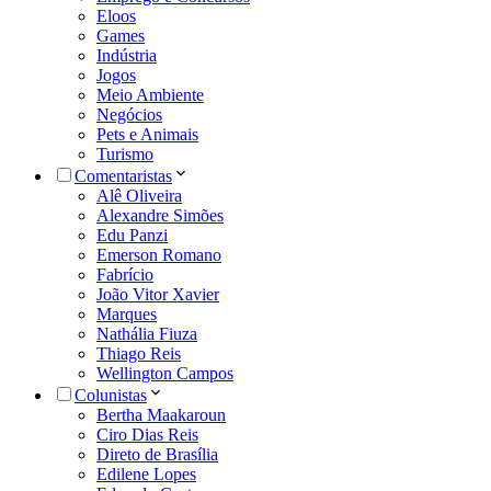
Eloos
Games
Indústria
Jogos
Meio Ambiente
Negócios
Pets e Animais
Turismo
Comentaristas
Alê Oliveira
Alexandre Simões
Edu Panzi
Emerson Romano
Fabrício
João Vitor Xavier
Marques
Nathália Fiuza
Thiago Reis
Wellington Campos
Colunistas
Bertha Maakaroun
Ciro Dias Reis
Direto de Brasília
Edilene Lopes