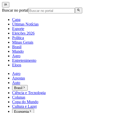
Buscar no portal
Capa
Últimas Notícias
Esporte
Eleições 2026
Política
Minas Gerais
Brasil
Mundo
Agro
Entretenimento
Eloos
Agro
Apostas
Auto
Brasil
Ciência e Tecnologia
Colunas
Copa do Mundo
Cultura e Lazer
Economia