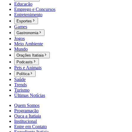
Educação
Emprego e Concursos
Entretenimento
Esportes
Games
Gastronomia
Jogos
Meio Ambiente
Mundo
Orações Itatiaia
Podcasts
Pets e Animais
Política
Saúde
Trends
Turismo
Últimas Notícias
Quem Somos
Programação
Ouça a Itatiaia
Institucional
Entre em Contato
Expediente Itatiaia