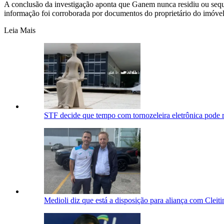
A conclusão da investigação aponta que Ganem nunca residiu ou seque
informação foi corroborada por documentos do proprietário do imóvel,
Leia Mais
STF decide que tempo com tornozeleira eletrônica pode r
Medioli diz que está a disposição para aliança com Cleit