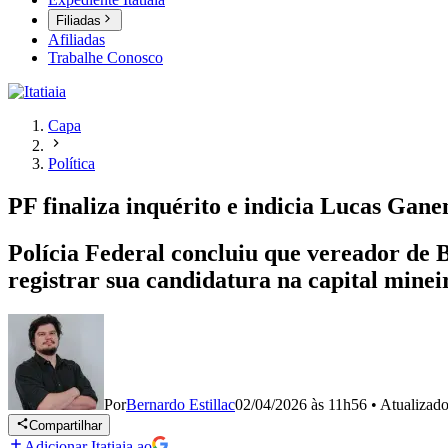
Filiadas
Afiliadas
Trabalhe Conosco
Capa
Política
PF finaliza inquérito e indicia Lucas Gane
Polícia Federal concluiu que vereador de 
registrar sua candidatura na capital minei
Por
Bernardo Estillac
02/04/2026 às 11h56
•
Atualizad
Compartilhar
Adicionar Itatiaia ao