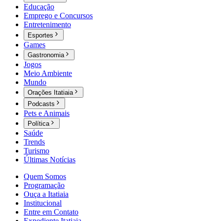
Educação
Emprego e Concursos
Entretenimento
Esportes
Games
Gastronomia
Jogos
Meio Ambiente
Mundo
Orações Itatiaia
Podcasts
Pets e Animais
Política
Saúde
Trends
Turismo
Últimas Notícias
Quem Somos
Programação
Ouça a Itatiaia
Institucional
Entre em Contato
Expediente Itatiaia