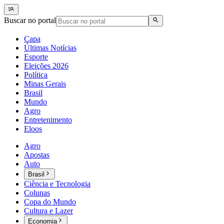
Buscar no portal
Capa
Últimas Notícias
Esporte
Eleições 2026
Política
Minas Gerais
Brasil
Mundo
Agro
Entretenimento
Eloos
Agro
Apostas
Auto
Brasil
Ciência e Tecnologia
Colunas
Copa do Mundo
Cultura e Lazer
Economia