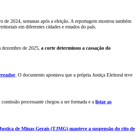
ro de 2024, semanas após a eleição. A reportagem mostrou também
ritoriais em diferentes cidades e estados do país.
Em dezembro de 2025,
a corte determinou a cassação do
ereador
. O documento apontava que a própria Justiça Eleitoral teve
 comissão processante chegou a ser formada e a
listar as
Justiça de Minas Gerais (TJMG) manteve a suspensão do rito de