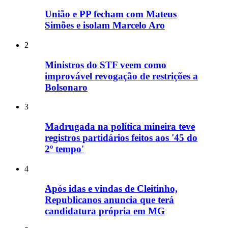
União e PP fecham com Mateus
Simões e isolam Marcelo Aro
2
Ministros do STF veem como
improvável revogação de restrições a
Bolsonaro
3
Madrugada na política mineira teve
registros partidários feitos aos '45 do
2º tempo'
4
Após idas e vindas de Cleitinho,
Republicanos anuncia que terá
candidatura própria em MG