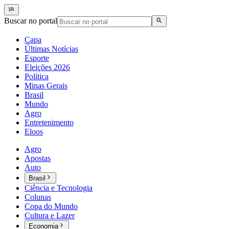
Buscar no portal
Capa
Últimas Notícias
Esporte
Eleições 2026
Política
Minas Gerais
Brasil
Mundo
Agro
Entretenimento
Eloos
Agro
Apostas
Auto
Brasil
Ciência e Tecnologia
Colunas
Copa do Mundo
Cultura e Lazer
Economia