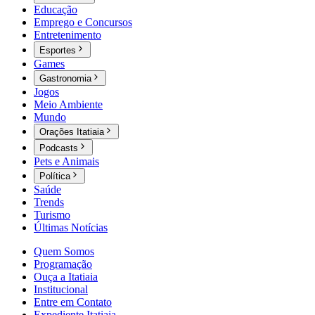
Educação
Emprego e Concursos
Entretenimento
Esportes
Games
Gastronomia
Jogos
Meio Ambiente
Mundo
Orações Itatiaia
Podcasts
Pets e Animais
Política
Saúde
Trends
Turismo
Últimas Notícias
Quem Somos
Programação
Ouça a Itatiaia
Institucional
Entre em Contato
Expediente Itatiaia